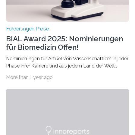
Schlaganfall….
Förderungen Preise
BIAL Award 2025: Nominierungen
für Biomedizin Offen!
Nominierungen für Artikel von Wissenschaftlern in jeder
Phase ihrer Karriere und aus jedem Land der Welt
willkommen sind Dieser internationale Preis wurde ins
More than 1 year ago
Leben gerufen, um die bemerkenswertesten
wissenschaftlichen Entdeckungen im biomedizinischen
Bereich auszuzeichnen. Er hat sich einen wachsenden
Ruf als Vorstufe zum Nobelpreis erarbeitet, da er in
einer früheren Ausgabe zwei Autoren auszeichnete, die
später mit dem Nobelpreis für Medizin geehrt wurden.
Die vierte Ausgabe des internationalen Preises der BIAL
Foundation, des BIAL Award in Biomedicine ist in