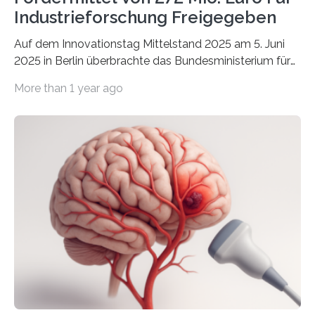
Industrieforschung Freigegeben
Auf dem Innovationstag Mittelstand 2025 am 5. Juni
2025 in Berlin überbrachte das Bundesministerium für
Wirtschaft und Energie eine gute Nachricht:
More than 1 year ago
Überplanmäßige Verpflichtungsermächtigungen in
Höhe von bis zu 272 Millionen Euro wurden in dieser
Woche vom Haushaltsausschuss freigegeben – unter
anderem zur Unterstützung der
Industrieforschungsprogramme Industrielle
Gemeinschaftsforschung (IGF), Zentrales
Innovationsprogramm Mittelstand (ZIM) und
Innovationskompetenz INNO-KOM. Auf dem
Innovationstag Mittelstand 2025 am 5. Juni 2025 in
Berlin überbrachte das Bundesministerium für
Wirtschaft und Energie eine gute Nachricht:
Überplanmäßige Verpflichtungsermächtigungen in
Höhe…