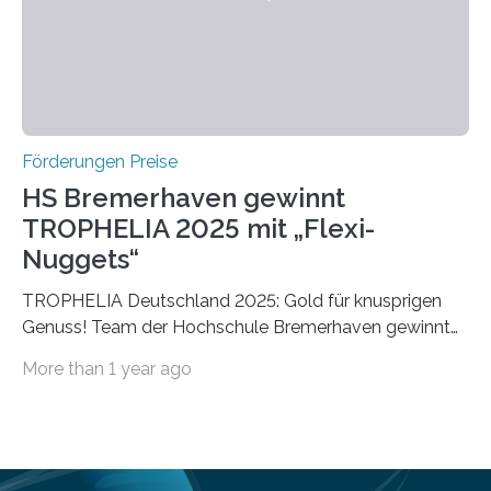
vollem…
Förderungen Preise
HS Bremerhaven gewinnt
TROPHELIA 2025 mit „Flexi-
Nuggets“
TROPHELIA Deutschland 2025: Gold für knusprigen
Genuss! Team der Hochschule Bremerhaven gewinnt
mit “Flexi-Nuggets” und vertritt Deutschland bei
More than 1 year ago
ECOTROPHELIAMit der Produktidee “Flexi-Nuggets”
gewinnt das Studierenden-Team der Hochschule
Bremerhaven den diesjährigen TROPHELIA-
Wettbewerb. Der Ideenwettbewerb richtet sich an
Studierende der Lebensmittelwissenschaften und