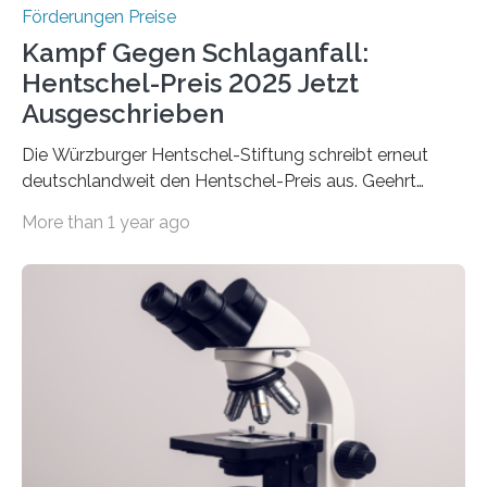
Förderungen Preise
Kampf Gegen Schlaganfall:
Hentschel-Preis 2025 Jetzt
Ausgeschrieben
Die Würzburger Hentschel-Stiftung schreibt erneut
deutschlandweit den Hentschel-Preis aus. Geehrt
werden soll eine herausragende Doktorarbeit oder eine
More than 1 year ago
hochrangige wissenschaftliche Publikation zum Thema
Schlaganfall. Die Hentschel-Stiftung „Kampf dem
Schlaganfall“ mit Sitz in Würzburg fördert die
Schlaganfallforschung, um die Behandlung der
Betroffenen zu verbessern. Dazu schreibt sie auch in
diesem Jahr wieder deutschlandweit den Hentschel-
Preis aus. Er richtet sich gezielt an jüngere
Forscherinnen und Forscher unter 40 Jahren. Geehrt
werden soll eine herausragende Doktorarbeit oder eine
hochrangige wissenschaftliche Publikation zum Thema