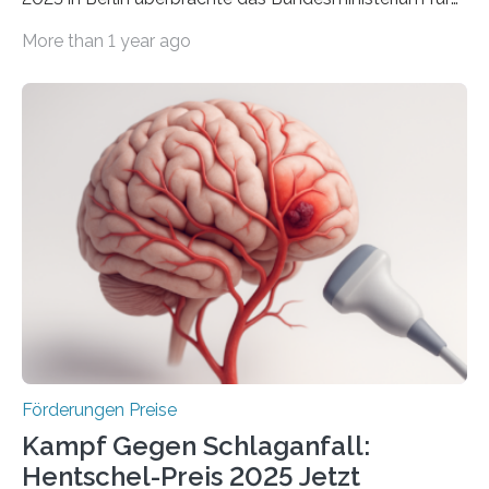
Wirtschaft und Energie eine gute Nachricht:
More than 1 year ago
Überplanmäßige Verpflichtungsermächtigungen in
Höhe von bis zu 272 Millionen Euro wurden in dieser
Woche vom Haushaltsausschuss freigegeben – unter
anderem zur Unterstützung der
Industrieforschungsprogramme Industrielle
Gemeinschaftsforschung (IGF), Zentrales
Innovationsprogramm Mittelstand (ZIM) und
Innovationskompetenz INNO-KOM. Auf dem
Innovationstag Mittelstand 2025 am 5. Juni 2025 in
Berlin überbrachte das Bundesministerium für
Wirtschaft und Energie eine gute Nachricht:
Überplanmäßige Verpflichtungsermächtigungen in
Höhe…
Förderungen Preise
Kampf Gegen Schlaganfall:
Hentschel-Preis 2025 Jetzt