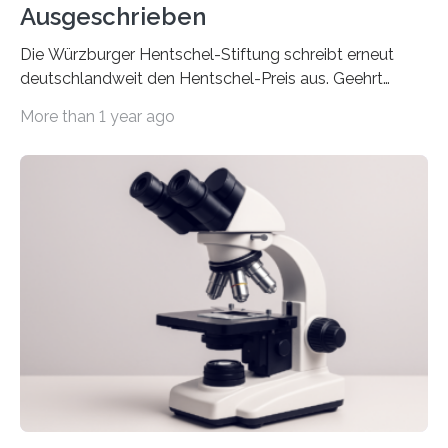
Ausgeschrieben
Die Würzburger Hentschel-Stiftung schreibt erneut
deutschlandweit den Hentschel-Preis aus. Geehrt
werden soll eine herausragende Doktorarbeit oder eine
More than 1 year ago
hochrangige wissenschaftliche Publikation zum Thema
Schlaganfall. Die Hentschel-Stiftung „Kampf dem
Schlaganfall“ mit Sitz in Würzburg fördert die
Schlaganfallforschung, um die Behandlung der
Betroffenen zu verbessern. Dazu schreibt sie auch in
diesem Jahr wieder deutschlandweit den Hentschel-
Preis aus. Er richtet sich gezielt an jüngere
Forscherinnen und Forscher unter 40 Jahren. Geehrt
werden soll eine herausragende Doktorarbeit oder eine
hochrangige wissenschaftliche Publikation zum Thema
Schlaganfall….