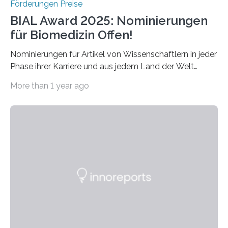
Förderungen Preise
BIAL Award 2025: Nominierungen
für Biomedizin Offen!
Nominierungen für Artikel von Wissenschaftlern in jeder
Phase ihrer Karriere und aus jedem Land der Welt
willkommen sind Dieser internationale Preis wurde ins
More than 1 year ago
Leben gerufen, um die bemerkenswertesten
wissenschaftlichen Entdeckungen im biomedizinischen
Bereich auszuzeichnen. Er hat sich einen wachsenden
Ruf als Vorstufe zum Nobelpreis erarbeitet, da er in
einer früheren Ausgabe zwei Autoren auszeichnete, die
später mit dem Nobelpreis für Medizin geehrt wurden.
Die vierte Ausgabe des internationalen Preises der BIAL
Foundation, des BIAL Award in Biomedicine ist in
vollem…