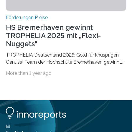
Förderungen Preise
HS Bremerhaven gewinnt
TROPHELIA 2025 mit „Flexi-
Nuggets“
TROPHELIA Deutschland 2025: Gold für knusprigen
Genuss! Team der Hochschule Bremerhaven gewinnt
mit “Flexi-Nuggets” und vertritt Deutschland bei
More than 1 year ago
ECOTROPHELIAMit der Produktidee “Flexi-Nuggets”
gewinnt das Studierenden-Team der Hochschule
Bremerhaven den diesjährigen TROPHELIA-
Wettbewerb. Der Ideenwettbewerb richtet sich an
Studierende der Lebensmittelwissenschaften und
wurde zum 16. Mal durch den Forschungskreis der
Ernährungsindustrie e. V. (FEI) ausgerichtet. “Flexi-
Nuggets” stehen für innovative Lebensmittel, die