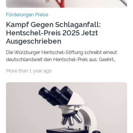
Höhe…
Förderungen Preise
Kampf Gegen Schlaganfall:
Hentschel-Preis 2025 Jetzt
Ausgeschrieben
Die Würzburger Hentschel-Stiftung schreibt erneut
deutschlandweit den Hentschel-Preis aus. Geehrt
werden soll eine herausragende Doktorarbeit oder eine
More than 1 year ago
hochrangige wissenschaftliche Publikation zum Thema
Schlaganfall. Die Hentschel-Stiftung „Kampf dem
Schlaganfall“ mit Sitz in Würzburg fördert die
Schlaganfallforschung, um die Behandlung der
Betroffenen zu verbessern. Dazu schreibt sie auch in
diesem Jahr wieder deutschlandweit den Hentschel-
Preis aus. Er richtet sich gezielt an jüngere
Forscherinnen und Forscher unter 40 Jahren. Geehrt
werden soll eine herausragende Doktorarbeit oder eine