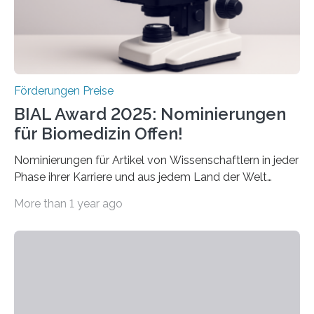
hochrangige wissenschaftliche Publikation zum Thema
Schlaganfall….
Förderungen Preise
BIAL Award 2025: Nominierungen
für Biomedizin Offen!
Nominierungen für Artikel von Wissenschaftlern in jeder
Phase ihrer Karriere und aus jedem Land der Welt
willkommen sind Dieser internationale Preis wurde ins
More than 1 year ago
Leben gerufen, um die bemerkenswertesten
wissenschaftlichen Entdeckungen im biomedizinischen
Bereich auszuzeichnen. Er hat sich einen wachsenden
Ruf als Vorstufe zum Nobelpreis erarbeitet, da er in
einer früheren Ausgabe zwei Autoren auszeichnete, die
später mit dem Nobelpreis für Medizin geehrt wurden.
Die vierte Ausgabe des internationalen Preises der BIAL