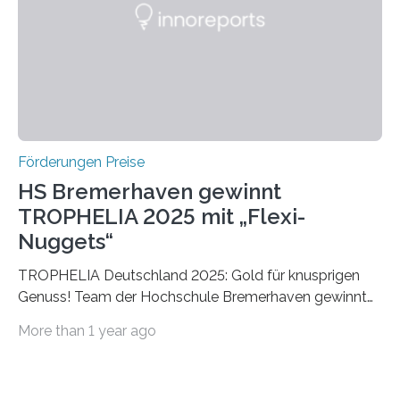
Foundation, des BIAL Award in Biomedicine ist in
vollem…
Förderungen Preise
HS Bremerhaven gewinnt
TROPHELIA 2025 mit „Flexi-
Nuggets“
TROPHELIA Deutschland 2025: Gold für knusprigen
Genuss! Team der Hochschule Bremerhaven gewinnt
mit “Flexi-Nuggets” und vertritt Deutschland bei
More than 1 year ago
ECOTROPHELIAMit der Produktidee “Flexi-Nuggets”
gewinnt das Studierenden-Team der Hochschule
Bremerhaven den diesjährigen TROPHELIA-