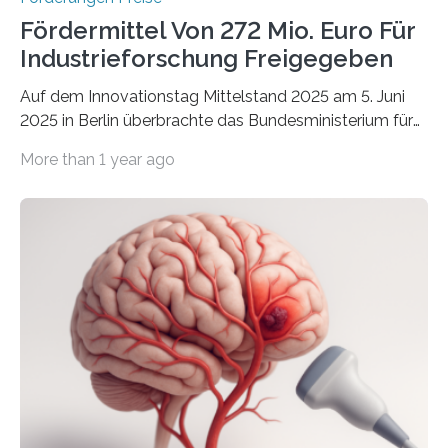
Fördermittel Von 272 Mio. Euro Für
Industrieforschung Freigegeben
Auf dem Innovationstag Mittelstand 2025 am 5. Juni
2025 in Berlin überbrachte das Bundesministerium für
Wirtschaft und Energie eine gute Nachricht:
More than 1 year ago
Überplanmäßige Verpflichtungsermächtigungen in
Höhe von bis zu 272 Millionen Euro wurden in dieser
Woche vom Haushaltsausschuss freigegeben – unter
anderem zur Unterstützung der
Industrieforschungsprogramme Industrielle
Gemeinschaftsforschung (IGF), Zentrales
Innovationsprogramm Mittelstand (ZIM) und
Innovationskompetenz INNO-KOM. Auf dem
Innovationstag Mittelstand 2025 am 5. Juni 2025 in
Berlin überbrachte das Bundesministerium für
Wirtschaft und Energie eine gute Nachricht:
Überplanmäßige Verpflichtungsermächtigungen in