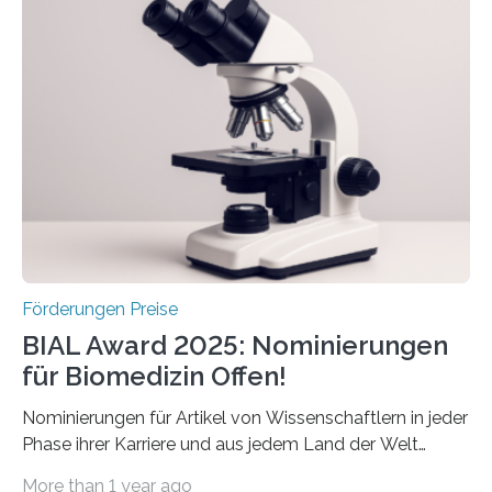
Schlaganfall“ mit Sitz in Würzburg fördert die
Schlaganfallforschung, um die Behandlung der
Betroffenen zu verbessern. Dazu schreibt sie auch in
diesem Jahr wieder deutschlandweit den Hentschel-
Preis aus. Er richtet sich gezielt an jüngere
Forscherinnen und Forscher unter 40 Jahren. Geehrt
werden soll eine herausragende Doktorarbeit oder eine
hochrangige wissenschaftliche Publikation zum Thema
Schlaganfall….
Förderungen Preise
BIAL Award 2025: Nominierungen
für Biomedizin Offen!
Nominierungen für Artikel von Wissenschaftlern in jeder
Phase ihrer Karriere und aus jedem Land der Welt
willkommen sind Dieser internationale Preis wurde ins
More than 1 year ago