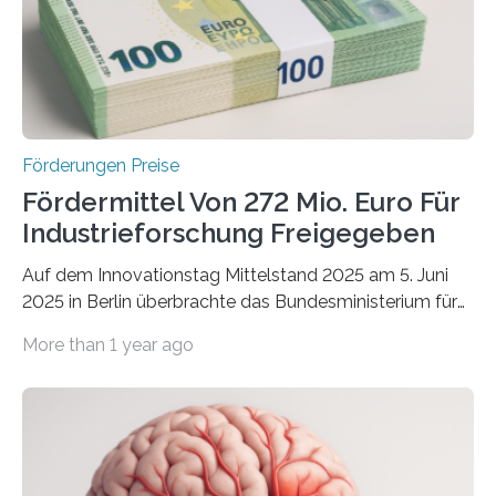
Förderungen Preise
Fördermittel Von 272 Mio. Euro Für
Industrieforschung Freigegeben
Auf dem Innovationstag Mittelstand 2025 am 5. Juni
2025 in Berlin überbrachte das Bundesministerium für
Wirtschaft und Energie eine gute Nachricht:
More than 1 year ago
Überplanmäßige Verpflichtungsermächtigungen in
Höhe von bis zu 272 Millionen Euro wurden in dieser
Woche vom Haushaltsausschuss freigegeben – unter
anderem zur Unterstützung der
Industrieforschungsprogramme Industrielle
Gemeinschaftsforschung (IGF), Zentrales