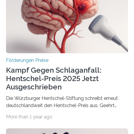
Innovationsprogramm Mittelstand (ZIM) und
Innovationskompetenz INNO-KOM. Auf dem
Innovationstag Mittelstand 2025 am 5. Juni 2025 in
Berlin überbrachte das Bundesministerium für
Wirtschaft und Energie eine gute Nachricht:
Überplanmäßige Verpflichtungsermächtigungen in
Höhe…
Förderungen Preise
Kampf Gegen Schlaganfall:
Hentschel-Preis 2025 Jetzt
Ausgeschrieben
Die Würzburger Hentschel-Stiftung schreibt erneut
deutschlandweit den Hentschel-Preis aus. Geehrt
werden soll eine herausragende Doktorarbeit oder eine
More than 1 year ago
hochrangige wissenschaftliche Publikation zum Thema
Schlaganfall. Die Hentschel-Stiftung „Kampf dem