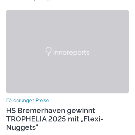
Leben gerufen, um die bemerkenswertesten
wissenschaftlichen Entdeckungen im biomedizinischen
Bereich auszuzeichnen. Er hat sich einen wachsenden
Ruf als Vorstufe zum Nobelpreis erarbeitet, da er in
einer früheren Ausgabe zwei Autoren auszeichnete, die
später mit dem Nobelpreis für Medizin geehrt wurden.
Die vierte Ausgabe des internationalen Preises der BIAL
Foundation, des BIAL Award in Biomedicine ist in
vollem…
Förderungen Preise
HS Bremerhaven gewinnt
TROPHELIA 2025 mit „Flexi-
Nuggets“