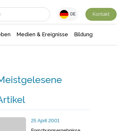
 Leben
Medien & Ereignisse
Interdisziplinäre Forschung
Veranstaltungsnachrichten
n Chemie
Gesellschaftswissenschaften
Kontakt
DE
eben
Medien & Ereignisse
Bildung
Meistgelesene
Artikel
25 April 2001
Forschungsergebnisse