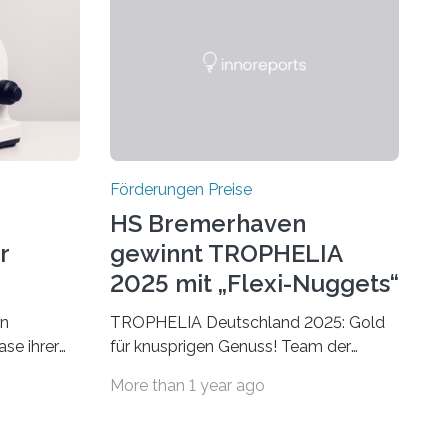
Förderungen Preise
HS Bremerhaven
r
gewinnt TROPHELIA
2025 mit „Flexi-Nuggets“
on
TROPHELIA Deutschland 2025: Gold
ase ihrer
für knusprigen Genuss! Team der
 der Welt
Hochschule Bremerhaven gewinnt mit
More than 1 year ago
rnationale
“Flexi-Nuggets” und vertritt
en, um die
Deutschland bei ECOTROPHELIAMit
der Produktidee “Flexi-Nuggets”