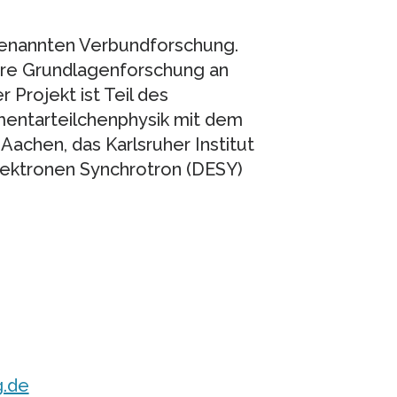
genannten Verbundforschung.
äre Grundlagenforschung an
rojekt ist Teil des
entarteilchenphysik mit dem
chen, das Karlsruher Institut
lektronen Synchrotron (DESY)
g.de