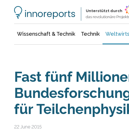
Wissenschaft & Technik
Informationstechnologie
Energie & Elektrotechnik
Unterstützt durch
das revolutionäre Proje
Wissenschaft & Technik
Technik
Weltwirts
Fast fünf Million
Bundesforschung
für Teilchenphys
22 June 2015