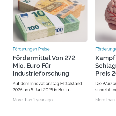
Förderungen Preise
Förderunge
Fördermittel Von 272
Kampf
Mio. Euro Für
Schlag
Industrieforschung
Preis 2
Freigegeben
Ausges
Auf dem Innovationstag Mittelstand
Die Würzbu
2025 am 5. Juni 2025 in Berlin
schreibt e
überbrachte das Bundesministerium
Hentschel-
More than 1 year ago
More than 
für Wirtschaft und Energie eine gute
soll eine 
Nachricht: Überplanmäßige
oder eine 
Verpflichtungsermächtigungen in Höhe
wissenscha