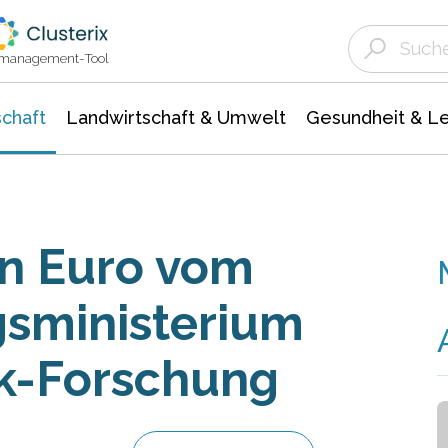
Landwirtschaft & Umwelt
Gesundheit &
Agrar- Forstwissenschaften
Unternehmensmeldungen
Biowissenschafte
Ökologie Umwelt- Naturschutz
ktmanagement-Tool
chaft
Landwirtschaft & Umwelt
Gesundheit & L
en Euro vom
sministerium
ik-Forschung