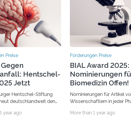
n Preise
Förderungen Preise
 Gegen
BIAL Award 2025:
anfall: Hentschel-
Nominierungen fü
025 Jetzt
Biomedizin Offen!
chrieben
rger Hentschel-Stiftung
Nominierungen für Artikel v
rneut deutschlandweit den
Wissenschaftlern in jeder Ph
Preis aus. Geehrt werden
Karriere und aus jedem Land
1 year ago
More than 1 year ago
herausragende Doktorarbeit
willkommen sind Dieser inte
hochrangige
Preis wurde ins Leben geruf
ftliche Publikation zum
bemerkenswertesten