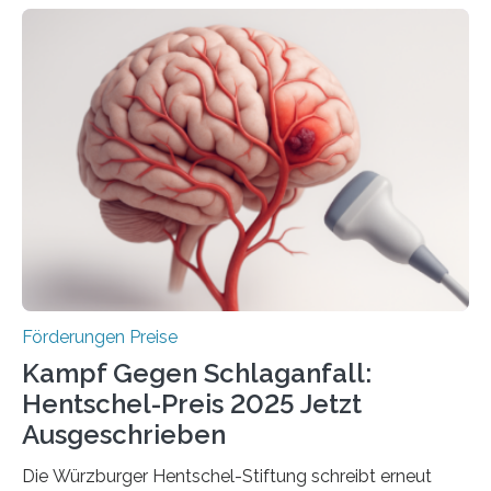
Höhe von bis zu 272 Millionen Euro wurden in dieser
Woche vom Haushaltsausschuss freigegeben – unter
anderem zur Unterstützung der
Industrieforschungsprogramme Industrielle
Gemeinschaftsforschung (IGF), Zentrales
Innovationsprogramm Mittelstand (ZIM) und
Innovationskompetenz INNO-KOM. Auf dem
Innovationstag Mittelstand 2025 am 5. Juni 2025 in
Berlin überbrachte das Bundesministerium für
Wirtschaft und Energie eine gute Nachricht:
Überplanmäßige Verpflichtungsermächtigungen in
Höhe…
Förderungen Preise
Kampf Gegen Schlaganfall:
Hentschel-Preis 2025 Jetzt
Ausgeschrieben
Die Würzburger Hentschel-Stiftung schreibt erneut