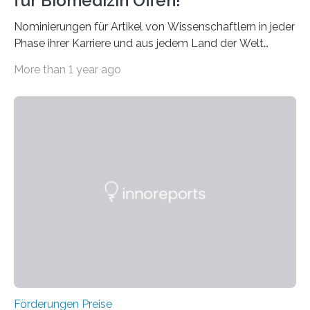
für Biomedizin Offen!
Nominierungen für Artikel von Wissenschaftlern in jeder
Phase ihrer Karriere und aus jedem Land der Welt
willkommen sind Dieser internationale Preis wurde ins
More than 1 year ago
Leben gerufen, um die bemerkenswertesten
wissenschaftlichen Entdeckungen im biomedizinischen
Bereich auszuzeichnen. Er hat sich einen wachsenden
Ruf als Vorstufe zum Nobelpreis erarbeitet, da er in
einer früheren Ausgabe zwei Autoren auszeichnete, die
später mit dem Nobelpreis für Medizin geehrt wurden.
Die vierte Ausgabe des internationalen Preises der BIAL
Foundation, des BIAL Award in Biomedicine ist in
vollem…
Förderungen Preise