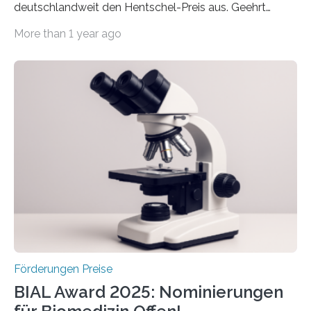
deutschlandweit den Hentschel-Preis aus. Geehrt
werden soll eine herausragende Doktorarbeit oder eine
More than 1 year ago
hochrangige wissenschaftliche Publikation zum Thema
Schlaganfall. Die Hentschel-Stiftung „Kampf dem
Schlaganfall“ mit Sitz in Würzburg fördert die
Schlaganfallforschung, um die Behandlung der
Betroffenen zu verbessern. Dazu schreibt sie auch in
diesem Jahr wieder deutschlandweit den Hentschel-
Preis aus. Er richtet sich gezielt an jüngere
Forscherinnen und Forscher unter 40 Jahren. Geehrt
werden soll eine herausragende Doktorarbeit oder eine
hochrangige wissenschaftliche Publikation zum Thema
Schlaganfall….
Förderungen Preise
BIAL Award 2025: Nominierungen