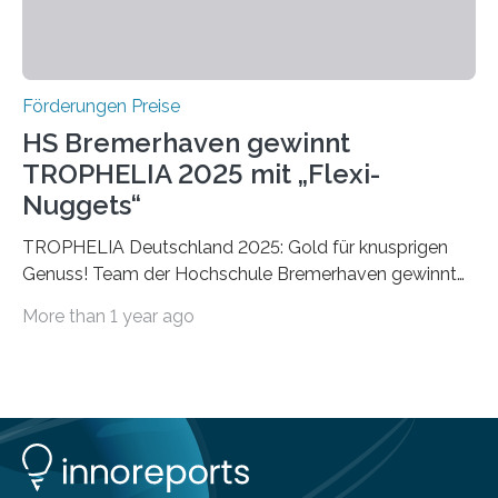
Förderungen Preise
HS Bremerhaven gewinnt
TROPHELIA 2025 mit „Flexi-
Nuggets“
TROPHELIA Deutschland 2025: Gold für knusprigen
Genuss! Team der Hochschule Bremerhaven gewinnt
mit “Flexi-Nuggets” und vertritt Deutschland bei
More than 1 year ago
ECOTROPHELIAMit der Produktidee “Flexi-Nuggets”
gewinnt das Studierenden-Team der Hochschule
Bremerhaven den diesjährigen TROPHELIA-
Wettbewerb. Der Ideenwettbewerb richtet sich an
Studierende der Lebensmittelwissenschaften und
wurde zum 16. Mal durch den Forschungskreis der
Ernährungsindustrie e. V. (FEI) ausgerichtet. “Flexi-