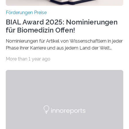
Förderungen Preise
BIAL Award 2025: Nominierungen
für Biomedizin Offen!
Nominierungen für Artikel von Wissenschaftlern in jeder
Phase ihrer Karriere und aus jedem Land der Welt
willkommen sind Dieser internationale Preis wurde ins
More than 1 year ago
Leben gerufen, um die bemerkenswertesten
wissenschaftlichen Entdeckungen im biomedizinischen
Bereich auszuzeichnen. Er hat sich einen wachsenden
Ruf als Vorstufe zum Nobelpreis erarbeitet, da er in
einer früheren Ausgabe zwei Autoren auszeichnete, die
später mit dem Nobelpreis für Medizin geehrt wurden.
Die vierte Ausgabe des internationalen Preises der BIAL
Foundation, des BIAL Award in Biomedicine ist in
vollem…