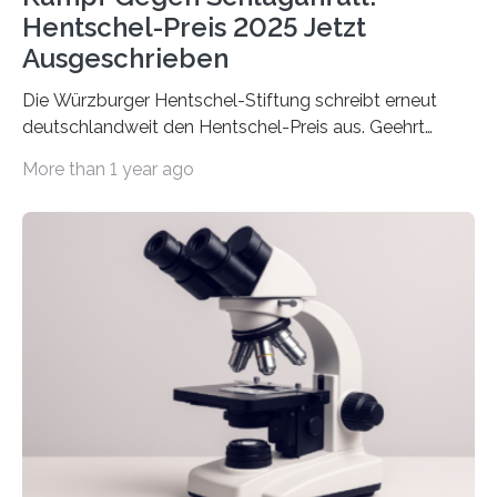
Hentschel-Preis 2025 Jetzt
Ausgeschrieben
Die Würzburger Hentschel-Stiftung schreibt erneut
deutschlandweit den Hentschel-Preis aus. Geehrt
werden soll eine herausragende Doktorarbeit oder eine
More than 1 year ago
hochrangige wissenschaftliche Publikation zum Thema
Schlaganfall. Die Hentschel-Stiftung „Kampf dem
Schlaganfall“ mit Sitz in Würzburg fördert die
Schlaganfallforschung, um die Behandlung der
Betroffenen zu verbessern. Dazu schreibt sie auch in
diesem Jahr wieder deutschlandweit den Hentschel-
Preis aus. Er richtet sich gezielt an jüngere
Forscherinnen und Forscher unter 40 Jahren. Geehrt
werden soll eine herausragende Doktorarbeit oder eine
hochrangige wissenschaftliche Publikation zum Thema
Schlaganfall….