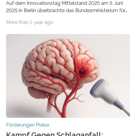
Auf dem Innovationstag Mittelstand 2025 am 5. Juni
2025 in Berlin überbrachte das Bundesministerium für
Wirtschaft und Energie eine gute Nachricht:
More than 1 year ago
Überplanmäßige Verpflichtungsermächtigungen in
Höhe von bis zu 272 Millionen Euro wurden in dieser
Woche vom Haushaltsausschuss freigegeben – unter
anderem zur Unterstützung der
Industrieforschungsprogramme Industrielle
Gemeinschaftsforschung (IGF), Zentrales
Innovationsprogramm Mittelstand (ZIM) und
Innovationskompetenz INNO-KOM. Auf dem
Innovationstag Mittelstand 2025 am 5. Juni 2025 in
Berlin überbrachte das Bundesministerium für
Wirtschaft und Energie eine gute Nachricht:
Überplanmäßige Verpflichtungsermächtigungen in
Höhe…
Förderungen Preise
Kampf Gegen Schlaganfall: