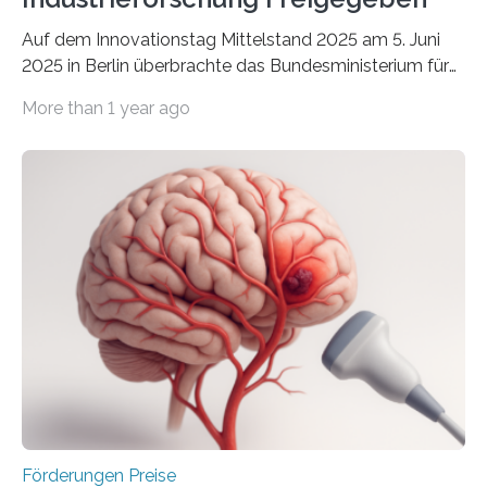
Auf dem Innovationstag Mittelstand 2025 am 5. Juni
2025 in Berlin überbrachte das Bundesministerium für
Wirtschaft und Energie eine gute Nachricht:
More than 1 year ago
Überplanmäßige Verpflichtungsermächtigungen in
Höhe von bis zu 272 Millionen Euro wurden in dieser
Woche vom Haushaltsausschuss freigegeben – unter
anderem zur Unterstützung der
Industrieforschungsprogramme Industrielle
Gemeinschaftsforschung (IGF), Zentrales
Innovationsprogramm Mittelstand (ZIM) und
Innovationskompetenz INNO-KOM. Auf dem
Innovationstag Mittelstand 2025 am 5. Juni 2025 in
Berlin überbrachte das Bundesministerium für
Wirtschaft und Energie eine gute Nachricht:
Überplanmäßige Verpflichtungsermächtigungen in
Höhe…
Förderungen Preise