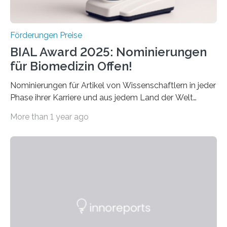
Förderungen Preise
BIAL Award 2025: Nominierungen
für Biomedizin Offen!
Nominierungen für Artikel von Wissenschaftlern in jeder
Phase ihrer Karriere und aus jedem Land der Welt
willkommen sind Dieser internationale Preis wurde ins
More than 1 year ago
Leben gerufen, um die bemerkenswertesten
wissenschaftlichen Entdeckungen im biomedizinischen
Bereich auszuzeichnen. Er hat sich einen wachsenden
Ruf als Vorstufe zum Nobelpreis erarbeitet, da er in
einer früheren Ausgabe zwei Autoren auszeichnete, die
später mit dem Nobelpreis für Medizin geehrt wurden.
Die vierte Ausgabe des internationalen Preises der BIAL
Foundation, des BIAL Award in Biomedicine ist in
vollem…