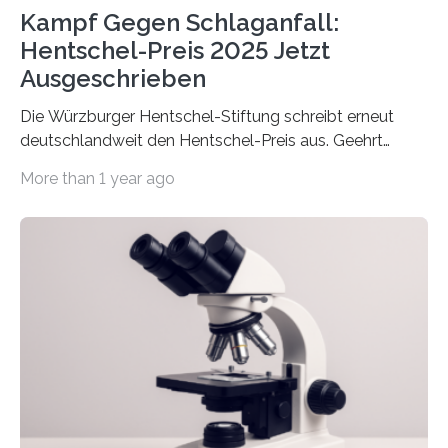
Kampf Gegen Schlaganfall:
Hentschel-Preis 2025 Jetzt
Ausgeschrieben
Die Würzburger Hentschel-Stiftung schreibt erneut
deutschlandweit den Hentschel-Preis aus. Geehrt
werden soll eine herausragende Doktorarbeit oder eine
More than 1 year ago
hochrangige wissenschaftliche Publikation zum Thema
Schlaganfall. Die Hentschel-Stiftung „Kampf dem
Schlaganfall“ mit Sitz in Würzburg fördert die
Schlaganfallforschung, um die Behandlung der
Betroffenen zu verbessern. Dazu schreibt sie auch in
diesem Jahr wieder deutschlandweit den Hentschel-
Preis aus. Er richtet sich gezielt an jüngere
Forscherinnen und Forscher unter 40 Jahren. Geehrt
werden soll eine herausragende Doktorarbeit oder eine
hochrangige wissenschaftliche Publikation zum Thema
Schlaganfall….