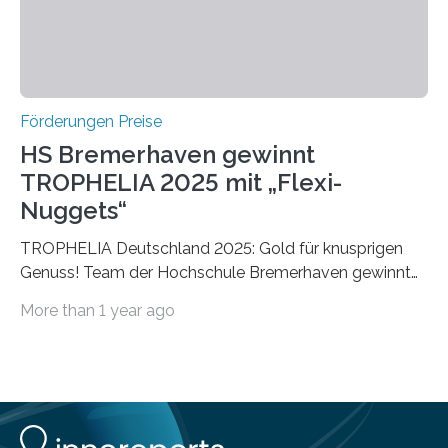
Förderungen Preise
HS Bremerhaven gewinnt
TROPHELIA 2025 mit „Flexi-
Nuggets“
TROPHELIA Deutschland 2025: Gold für knusprigen
Genuss! Team der Hochschule Bremerhaven gewinnt
mit “Flexi-Nuggets” und vertritt Deutschland bei
More than 1 year ago
ECOTROPHELIAMit der Produktidee “Flexi-Nuggets”
gewinnt das Studierenden-Team der Hochschule
Bremerhaven den diesjährigen TROPHELIA-
Wettbewerb. Der Ideenwettbewerb richtet sich an
Studierende der Lebensmittelwissenschaften und
wurde zum 16. Mal durch den Forschungskreis der