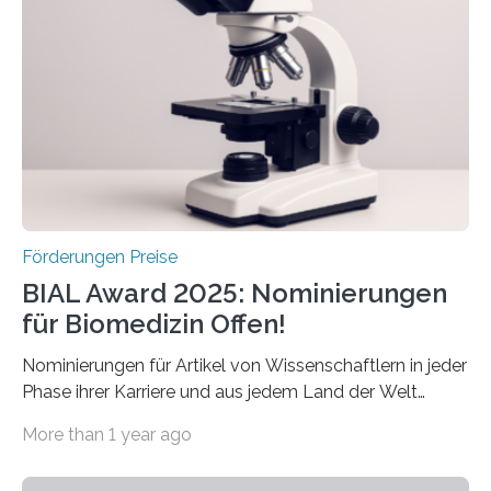
Betroffenen zu verbessern. Dazu schreibt sie auch in
diesem Jahr wieder deutschlandweit den Hentschel-
Preis aus. Er richtet sich gezielt an jüngere
Forscherinnen und Forscher unter 40 Jahren. Geehrt
werden soll eine herausragende Doktorarbeit oder eine
hochrangige wissenschaftliche Publikation zum Thema
Schlaganfall….
Förderungen Preise
BIAL Award 2025: Nominierungen
für Biomedizin Offen!
Nominierungen für Artikel von Wissenschaftlern in jeder
Phase ihrer Karriere und aus jedem Land der Welt
willkommen sind Dieser internationale Preis wurde ins
More than 1 year ago
Leben gerufen, um die bemerkenswertesten
wissenschaftlichen Entdeckungen im biomedizinischen