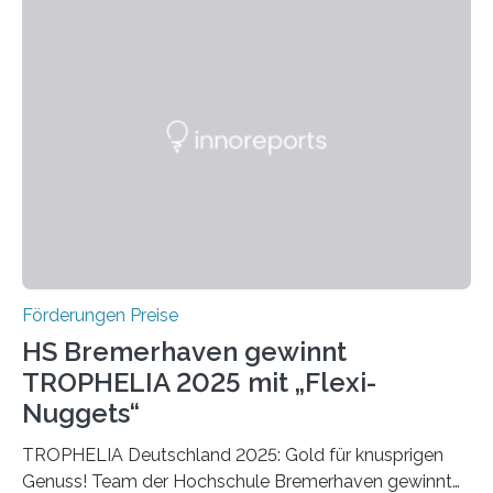
Bereich auszuzeichnen. Er hat sich einen wachsenden
Ruf als Vorstufe zum Nobelpreis erarbeitet, da er in
einer früheren Ausgabe zwei Autoren auszeichnete, die
später mit dem Nobelpreis für Medizin geehrt wurden.
Die vierte Ausgabe des internationalen Preises der BIAL
Foundation, des BIAL Award in Biomedicine ist in
vollem…
Förderungen Preise
HS Bremerhaven gewinnt
TROPHELIA 2025 mit „Flexi-
Nuggets“
TROPHELIA Deutschland 2025: Gold für knusprigen
Genuss! Team der Hochschule Bremerhaven gewinnt