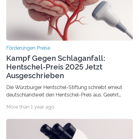
Innovationstag Mittelstand 2025 am 5. Juni 2025 in
Berlin überbrachte das Bundesministerium für
Wirtschaft und Energie eine gute Nachricht:
Überplanmäßige Verpflichtungsermächtigungen in
Höhe…
Förderungen Preise
Kampf Gegen Schlaganfall:
Hentschel-Preis 2025 Jetzt
Ausgeschrieben
Die Würzburger Hentschel-Stiftung schreibt erneut
deutschlandweit den Hentschel-Preis aus. Geehrt
werden soll eine herausragende Doktorarbeit oder eine
More than 1 year ago
hochrangige wissenschaftliche Publikation zum Thema
Schlaganfall. Die Hentschel-Stiftung „Kampf dem
Schlaganfall“ mit Sitz in Würzburg fördert die
Schlaganfallforschung, um die Behandlung der