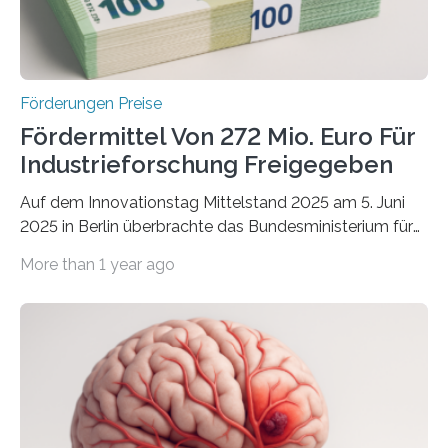
Förderungen Preise
Fördermittel Von 272 Mio. Euro Für
Industrieforschung Freigegeben
Auf dem Innovationstag Mittelstand 2025 am 5. Juni
2025 in Berlin überbrachte das Bundesministerium für
Wirtschaft und Energie eine gute Nachricht:
More than 1 year ago
Überplanmäßige Verpflichtungsermächtigungen in
Höhe von bis zu 272 Millionen Euro wurden in dieser
Woche vom Haushaltsausschuss freigegeben – unter
anderem zur Unterstützung der
Industrieforschungsprogramme Industrielle
Gemeinschaftsforschung (IGF), Zentrales
Innovationsprogramm Mittelstand (ZIM) und
Innovationskompetenz INNO-KOM. Auf dem