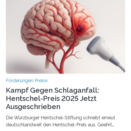
anderem zur Unterstützung der
Industrieforschungsprogramme Industrielle
Gemeinschaftsforschung (IGF), Zentrales
Innovationsprogramm Mittelstand (ZIM) und
Innovationskompetenz INNO-KOM. Auf dem
Innovationstag Mittelstand 2025 am 5. Juni 2025 in
Berlin überbrachte das Bundesministerium für
Wirtschaft und Energie eine gute Nachricht:
Überplanmäßige Verpflichtungsermächtigungen in
Höhe…
Förderungen Preise
Kampf Gegen Schlaganfall:
Hentschel-Preis 2025 Jetzt
Ausgeschrieben
Die Würzburger Hentschel-Stiftung schreibt erneut
deutschlandweit den Hentschel-Preis aus. Geehrt