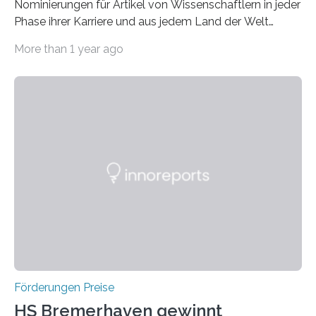
Nominierungen für Artikel von Wissenschaftlern in jeder
Phase ihrer Karriere und aus jedem Land der Welt
willkommen sind Dieser internationale Preis wurde ins
More than 1 year ago
Leben gerufen, um die bemerkenswertesten
wissenschaftlichen Entdeckungen im biomedizinischen
Bereich auszuzeichnen. Er hat sich einen wachsenden
Ruf als Vorstufe zum Nobelpreis erarbeitet, da er in
einer früheren Ausgabe zwei Autoren auszeichnete, die
später mit dem Nobelpreis für Medizin geehrt wurden.
Die vierte Ausgabe des internationalen Preises der BIAL
Foundation, des BIAL Award in Biomedicine ist in
vollem…
Förderungen Preise
HS Bremerhaven gewinnt