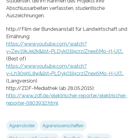
Studenten, die im Rahmen des Projekts ihre
Abschlussarbeiten verfassten, studentische
Auszeichnungen.
http://Film der Bundesanstalt für Landwirtschaft und
Ernährung:
https://www.youtube.com/watch?
v=Zev19kJei2k&list=PLDyk01ljxcrzIZnex6Mo-H-UI7…
(Best of)
https://www.youtube.com/watch?
v=Lh30sjrlL8w&list=PLDyk01ljxcrzIZnex6Mo-H-UI7…
(Langversion)
http://ZDF-Mediathek (ab 28.05.2015):
http://www.zdf.de/elektrischer-reporter/elektrischer-
reporter-6803932.html
Agrarroboter
Agrarwissenschaften