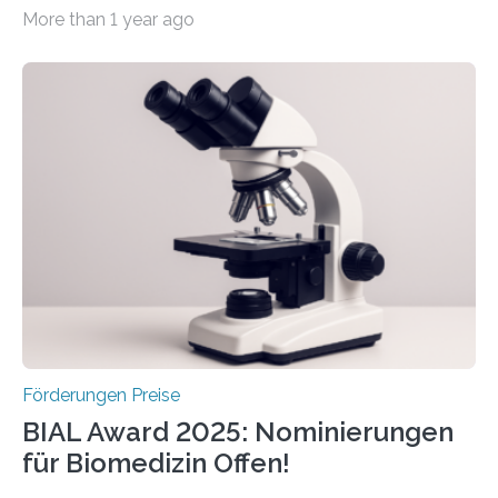
werden soll eine herausragende Doktorarbeit oder eine
More than 1 year ago
hochrangige wissenschaftliche Publikation zum Thema
Schlaganfall. Die Hentschel-Stiftung „Kampf dem
Schlaganfall“ mit Sitz in Würzburg fördert die
Schlaganfallforschung, um die Behandlung der
Betroffenen zu verbessern. Dazu schreibt sie auch in
diesem Jahr wieder deutschlandweit den Hentschel-
Preis aus. Er richtet sich gezielt an jüngere
Forscherinnen und Forscher unter 40 Jahren. Geehrt
werden soll eine herausragende Doktorarbeit oder eine
hochrangige wissenschaftliche Publikation zum Thema
Schlaganfall….
Förderungen Preise
BIAL Award 2025: Nominierungen
für Biomedizin Offen!