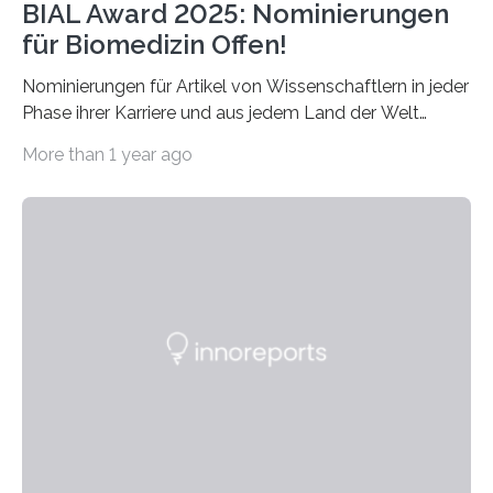
BIAL Award 2025: Nominierungen
für Biomedizin Offen!
Nominierungen für Artikel von Wissenschaftlern in jeder
Phase ihrer Karriere und aus jedem Land der Welt
willkommen sind Dieser internationale Preis wurde ins
More than 1 year ago
Leben gerufen, um die bemerkenswertesten
wissenschaftlichen Entdeckungen im biomedizinischen
Bereich auszuzeichnen. Er hat sich einen wachsenden
Ruf als Vorstufe zum Nobelpreis erarbeitet, da er in
einer früheren Ausgabe zwei Autoren auszeichnete, die
später mit dem Nobelpreis für Medizin geehrt wurden.
Die vierte Ausgabe des internationalen Preises der BIAL
Foundation, des BIAL Award in Biomedicine ist in
vollem…