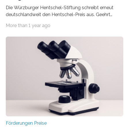
Die Würzburger Hentschel-Stiftung schreibt erneut
deutschlandweit den Hentschel-Preis aus. Geehrt
werden soll eine herausragende Doktorarbeit oder eine
More than 1 year ago
hochrangige wissenschaftliche Publikation zum Thema
Schlaganfall. Die Hentschel-Stiftung „Kampf dem
Schlaganfall“ mit Sitz in Würzburg fördert die
Schlaganfallforschung, um die Behandlung der
Betroffenen zu verbessern. Dazu schreibt sie auch in
diesem Jahr wieder deutschlandweit den Hentschel-
Preis aus. Er richtet sich gezielt an jüngere
Forscherinnen und Forscher unter 40 Jahren. Geehrt
werden soll eine herausragende Doktorarbeit oder eine
hochrangige wissenschaftliche Publikation zum Thema
Schlaganfall….
Förderungen Preise