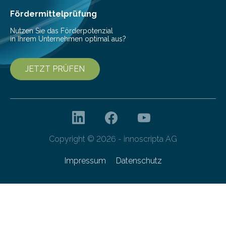
Franziska Diebel, Pauline Hoffmann und Yusuf Toprak
Fördermittelprüfung
entwickelt. Mit nur…
Nutzen Sie das Förderpotenzial
in Ihrem Unternehmen optimal aus?
JETZT PRÜFEN
Copyright © 2026 - innoscripta AG
Impressum
Datenschutz