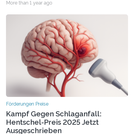
More than 1 year ago
Überplanmäßige Verpflichtungsermächtigungen in
Höhe von bis zu 272 Millionen Euro wurden in dieser
Woche vom Haushaltsausschuss freigegeben – unter
anderem zur Unterstützung der
Industrieforschungsprogramme Industrielle
Gemeinschaftsforschung (IGF), Zentrales
Innovationsprogramm Mittelstand (ZIM) und
Innovationskompetenz INNO-KOM. Auf dem
Innovationstag Mittelstand 2025 am 5. Juni 2025 in
Berlin überbrachte das Bundesministerium für
Wirtschaft und Energie eine gute Nachricht:
Überplanmäßige Verpflichtungsermächtigungen in
Höhe…
Förderungen Preise
Kampf Gegen Schlaganfall:
Hentschel-Preis 2025 Jetzt
Ausgeschrieben