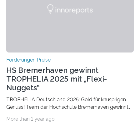
Die vierte Ausgabe des internationalen Preises der BIAL
Foundation, des BIAL Award in Biomedicine ist in
vollem…
Förderungen Preise
HS Bremerhaven gewinnt
TROPHELIA 2025 mit „Flexi-
Nuggets“
TROPHELIA Deutschland 2025: Gold für knusprigen
Genuss! Team der Hochschule Bremerhaven gewinnt
mit “Flexi-Nuggets” und vertritt Deutschland bei
More than 1 year ago
ECOTROPHELIAMit der Produktidee “Flexi-Nuggets”
gewinnt das Studierenden-Team der Hochschule
Bremerhaven den diesjährigen TROPHELIA-