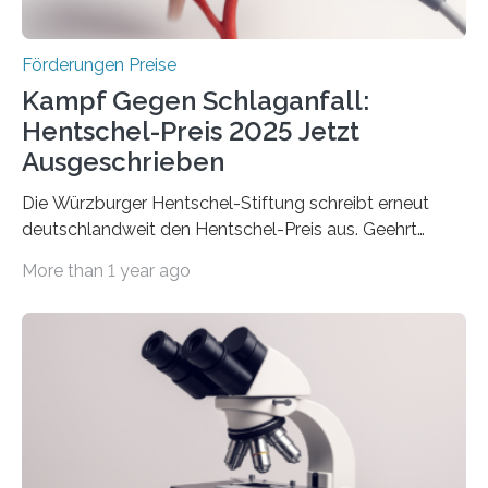
Höhe…
Förderungen Preise
Kampf Gegen Schlaganfall:
Hentschel-Preis 2025 Jetzt
Ausgeschrieben
Die Würzburger Hentschel-Stiftung schreibt erneut
deutschlandweit den Hentschel-Preis aus. Geehrt
werden soll eine herausragende Doktorarbeit oder eine
More than 1 year ago
hochrangige wissenschaftliche Publikation zum Thema
Schlaganfall. Die Hentschel-Stiftung „Kampf dem
Schlaganfall“ mit Sitz in Würzburg fördert die
Schlaganfallforschung, um die Behandlung der
Betroffenen zu verbessern. Dazu schreibt sie auch in
diesem Jahr wieder deutschlandweit den Hentschel-
Preis aus. Er richtet sich gezielt an jüngere
Forscherinnen und Forscher unter 40 Jahren. Geehrt