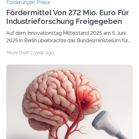
Förderungen Preise
Fördermittel Von 272 Mio. Euro Für
Industrieforschung Freigegeben
Auf dem Innovationstag Mittelstand 2025 am 5. Juni
2025 in Berlin überbrachte das Bundesministerium für
Wirtschaft und Energie eine gute Nachricht:
More than 1 year ago
Überplanmäßige Verpflichtungsermächtigungen in
Höhe von bis zu 272 Millionen Euro wurden in dieser
Woche vom Haushaltsausschuss freigegeben – unter
anderem zur Unterstützung der
Industrieforschungsprogramme Industrielle
Gemeinschaftsforschung (IGF), Zentrales
Innovationsprogramm Mittelstand (ZIM) und
Innovationskompetenz INNO-KOM. Auf dem
Innovationstag Mittelstand 2025 am 5. Juni 2025 in
Berlin überbrachte das Bundesministerium für
Wirtschaft und Energie eine gute Nachricht:
Überplanmäßige Verpflichtungsermächtigungen in