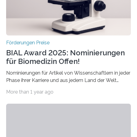
werden soll eine herausragende Doktorarbeit oder eine
hochrangige wissenschaftliche Publikation zum Thema
Schlaganfall….
Förderungen Preise
BIAL Award 2025: Nominierungen
für Biomedizin Offen!
Nominierungen für Artikel von Wissenschaftlern in jeder
Phase ihrer Karriere und aus jedem Land der Welt
willkommen sind Dieser internationale Preis wurde ins
More than 1 year ago
Leben gerufen, um die bemerkenswertesten
wissenschaftlichen Entdeckungen im biomedizinischen
Bereich auszuzeichnen. Er hat sich einen wachsenden
Ruf als Vorstufe zum Nobelpreis erarbeitet, da er in
einer früheren Ausgabe zwei Autoren auszeichnete, die
später mit dem Nobelpreis für Medizin geehrt wurden.