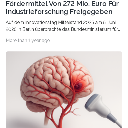
Fördermittel Von 272 Mio. Euro Für
Industrieforschung Freigegeben
Auf dem Innovationstag Mittelstand 2025 am 5. Juni
2025 in Berlin überbrachte das Bundesministerium für
Wirtschaft und Energie eine gute Nachricht:
More than 1 year ago
Überplanmäßige Verpflichtungsermächtigungen in
Höhe von bis zu 272 Millionen Euro wurden in dieser
Woche vom Haushaltsausschuss freigegeben – unter
anderem zur Unterstützung der
Industrieforschungsprogramme Industrielle
Gemeinschaftsforschung (IGF), Zentrales
Innovationsprogramm Mittelstand (ZIM) und
Innovationskompetenz INNO-KOM. Auf dem
Innovationstag Mittelstand 2025 am 5. Juni 2025 in
Berlin überbrachte das Bundesministerium für
Wirtschaft und Energie eine gute Nachricht:
Überplanmäßige Verpflichtungsermächtigungen in
Höhe…