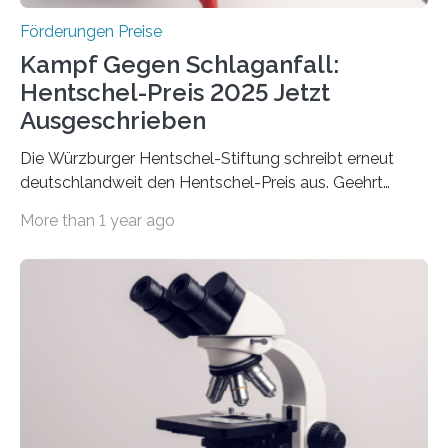
Förderungen Preise
Kampf Gegen Schlaganfall:
Hentschel-Preis 2025 Jetzt
Ausgeschrieben
Die Würzburger Hentschel-Stiftung schreibt erneut
deutschlandweit den Hentschel-Preis aus. Geehrt
werden soll eine herausragende Doktorarbeit oder eine
More than 1 year ago
hochrangige wissenschaftliche Publikation zum Thema
Schlaganfall. Die Hentschel-Stiftung „Kampf dem
Schlaganfall“ mit Sitz in Würzburg fördert die
Schlaganfallforschung, um die Behandlung der
Betroffenen zu verbessern. Dazu schreibt sie auch in
diesem Jahr wieder deutschlandweit den Hentschel-
Preis aus. Er richtet sich gezielt an jüngere
Forscherinnen und Forscher unter 40 Jahren. Geehrt
werden soll eine herausragende Doktorarbeit oder eine
hochrangige wissenschaftliche Publikation zum Thema