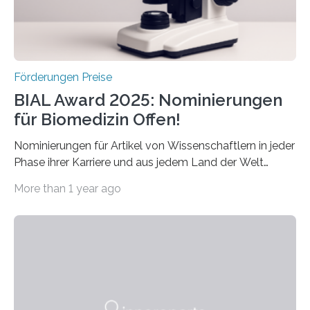
Schlaganfall….
Förderungen Preise
BIAL Award 2025: Nominierungen
für Biomedizin Offen!
Nominierungen für Artikel von Wissenschaftlern in jeder
Phase ihrer Karriere und aus jedem Land der Welt
willkommen sind Dieser internationale Preis wurde ins
More than 1 year ago
Leben gerufen, um die bemerkenswertesten
wissenschaftlichen Entdeckungen im biomedizinischen
Bereich auszuzeichnen. Er hat sich einen wachsenden
Ruf als Vorstufe zum Nobelpreis erarbeitet, da er in
einer früheren Ausgabe zwei Autoren auszeichnete, die
später mit dem Nobelpreis für Medizin geehrt wurden.
Die vierte Ausgabe des internationalen Preises der BIAL