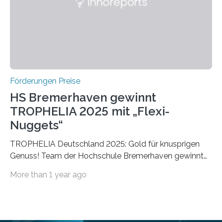
Foundation, des BIAL Award in Biomedicine ist in
vollem…
Förderungen Preise
HS Bremerhaven gewinnt
TROPHELIA 2025 mit „Flexi-
Nuggets“
TROPHELIA Deutschland 2025: Gold für knusprigen
Genuss! Team der Hochschule Bremerhaven gewinnt
mit “Flexi-Nuggets” und vertritt Deutschland bei
More than 1 year ago
ECOTROPHELIAMit der Produktidee “Flexi-Nuggets”
gewinnt das Studierenden-Team der Hochschule
Bremerhaven den diesjährigen TROPHELIA-
Wettbewerb. Der Ideenwettbewerb richtet sich an