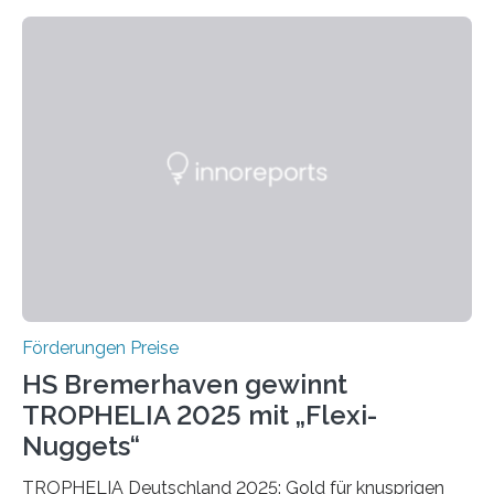
wissenschaftlichen Entdeckungen im biomedizinischen
Bereich auszuzeichnen. Er hat sich einen wachsenden
Ruf als Vorstufe zum Nobelpreis erarbeitet, da er in
einer früheren Ausgabe zwei Autoren auszeichnete, die
später mit dem Nobelpreis für Medizin geehrt wurden.
Die vierte Ausgabe des internationalen Preises der BIAL
Foundation, des BIAL Award in Biomedicine ist in
vollem…
Förderungen Preise
HS Bremerhaven gewinnt
TROPHELIA 2025 mit „Flexi-
Nuggets“
TROPHELIA Deutschland 2025: Gold für knusprigen