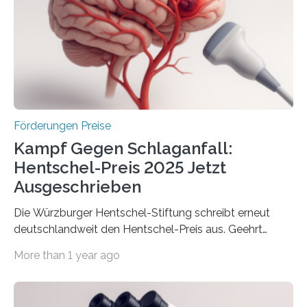
Innovationskompetenz INNO-KOM. Auf dem
Innovationstag Mittelstand 2025 am 5. Juni 2025 in
Berlin überbrachte das Bundesministerium für
Wirtschaft und Energie eine gute Nachricht:
Überplanmäßige Verpflichtungsermächtigungen in
Höhe…
Förderungen Preise
Kampf Gegen Schlaganfall:
Hentschel-Preis 2025 Jetzt
Ausgeschrieben
Die Würzburger Hentschel-Stiftung schreibt erneut
deutschlandweit den Hentschel-Preis aus. Geehrt
werden soll eine herausragende Doktorarbeit oder eine
More than 1 year ago
hochrangige wissenschaftliche Publikation zum Thema
Schlaganfall. Die Hentschel-Stiftung „Kampf dem
Schlaganfall“ mit Sitz in Würzburg fördert die