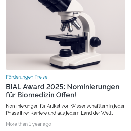
Schlaganfallforschung, um die Behandlung der
Betroffenen zu verbessern. Dazu schreibt sie auch in
diesem Jahr wieder deutschlandweit den Hentschel-
Preis aus. Er richtet sich gezielt an jüngere
Forscherinnen und Forscher unter 40 Jahren. Geehrt
werden soll eine herausragende Doktorarbeit oder eine
hochrangige wissenschaftliche Publikation zum Thema
Schlaganfall….
Förderungen Preise
BIAL Award 2025: Nominierungen
für Biomedizin Offen!
Nominierungen für Artikel von Wissenschaftlern in jeder
Phase ihrer Karriere und aus jedem Land der Welt
willkommen sind Dieser internationale Preis wurde ins
More than 1 year ago
Leben gerufen, um die bemerkenswertesten