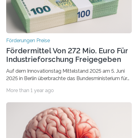
Förderungen Preise
Fördermittel Von 272 Mio. Euro Für
Industrieforschung Freigegeben
Auf dem Innovationstag Mittelstand 2025 am 5. Juni
2025 in Berlin überbrachte das Bundesministerium für
Wirtschaft und Energie eine gute Nachricht:
More than 1 year ago
Überplanmäßige Verpflichtungsermächtigungen in
Höhe von bis zu 272 Millionen Euro wurden in dieser
Woche vom Haushaltsausschuss freigegeben – unter
anderem zur Unterstützung der
Industrieforschungsprogramme Industrielle
Gemeinschaftsforschung (IGF), Zentrales
Innovationsprogramm Mittelstand (ZIM) und