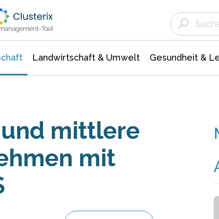
Landwirtschaft & Umwelt
Gesundheit &
Agrar- Forstwissenschaften
Unternehmensmeldungen
Biowissenschafte
Ökologie Umwelt- Naturschutz
ktmanagement-Tool
chaft
Landwirtschaft & Umwelt
Gesundheit & L
 und mittlere
ehmen mit
S