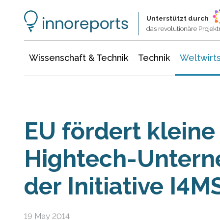
Wissenschaft & Technik
Informationstechnologie
Energie & Elektrotechnik
Unterstützt durch
das revolutionäre Proje
Wissenschaft & Technik
Technik
Weltwirts
EU fördert kleine
Hightech-Untern
der Initiative I4M
19 May 2014