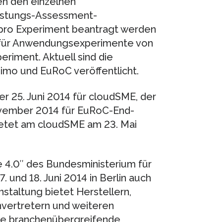
en den einzelnen
üstungs-Assessment-
 pro Experiment beantragt werden
 für Anwendungsexperimente von
eriment. Aktuell sind die
mo und EuRoC veröffentlicht.
er 25. Juni 2014 für cloudSME, der
November 2014 für EuRoC-End-
ietet am cloudSME am 23. Mai
e 4.0″ des Bundesministerium für
 und 18. Juni 2014 in Berlin auch
staltung bietet Herstellern,
nvertretern und weiteren
ne branchenübergreifende