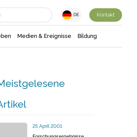
 Leben
Medien & Ereignisse
Interdisziplinäre Forschung
Veranstaltungsnachrichten
n Chemie
Gesellschaftswissenschaften
Kontakt
DE
eben
Medien & Ereignisse
Bildung
Meistgelesene
Artikel
25 April 2001
Forschungsergebnisse