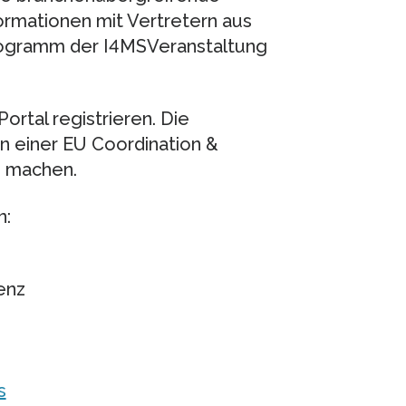
ormationen mit Vertretern aus
 Programm der I4MSVeranstaltung
rtal registrieren. Die
n einer EU Coordination &
zu machen.
n:
enz
s