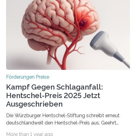
Industrieforschungsprogramme Industrielle
Gemeinschaftsforschung (IGF), Zentrales
Innovationsprogramm Mittelstand (ZIM) und
Innovationskompetenz INNO-KOM. Auf dem
Innovationstag Mittelstand 2025 am 5. Juni 2025 in
Berlin überbrachte das Bundesministerium für
Wirtschaft und Energie eine gute Nachricht:
Überplanmäßige Verpflichtungsermächtigungen in
Höhe…
Förderungen Preise
Kampf Gegen Schlaganfall:
Hentschel-Preis 2025 Jetzt
Ausgeschrieben
Die Würzburger Hentschel-Stiftung schreibt erneut
deutschlandweit den Hentschel-Preis aus. Geehrt
werden soll eine herausragende Doktorarbeit oder eine
More than 1 year ago