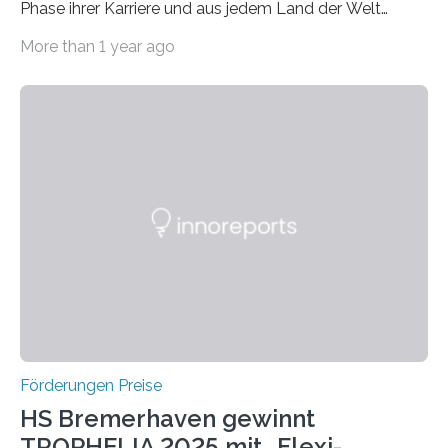
Phase ihrer Karriere und aus jedem Land der Welt
willkommen sind Dieser internationale Preis wurde ins
More than 1 year ago
Leben gerufen, um die bemerkenswertesten
wissenschaftlichen Entdeckungen im biomedizinischen
Bereich auszuzeichnen. Er hat sich einen wachsenden
Ruf als Vorstufe zum Nobelpreis erarbeitet, da er in
einer früheren Ausgabe zwei Autoren auszeichnete, die
später mit dem Nobelpreis für Medizin geehrt wurden.
Die vierte Ausgabe des internationalen Preises der BIAL
Foundation, des BIAL Award in Biomedicine ist in
vollem…
Förderungen Preise
HS Bremerhaven gewinnt
TROPHELIA 2025 mit „Flexi-