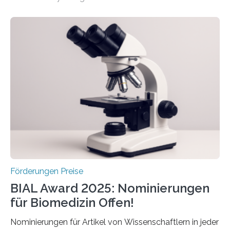
hochrangige wissenschaftliche Publikation zum Thema
Schlaganfall. Die Hentschel-Stiftung „Kampf dem
Schlaganfall“ mit Sitz in Würzburg fördert die
Schlaganfallforschung, um die Behandlung der
Betroffenen zu verbessern. Dazu schreibt sie auch in
diesem Jahr wieder deutschlandweit den Hentschel-
Preis aus. Er richtet sich gezielt an jüngere
Forscherinnen und Forscher unter 40 Jahren. Geehrt
werden soll eine herausragende Doktorarbeit oder eine
hochrangige wissenschaftliche Publikation zum Thema
Schlaganfall….
Förderungen Preise
BIAL Award 2025: Nominierungen
für Biomedizin Offen!
Nominierungen für Artikel von Wissenschaftlern in jeder