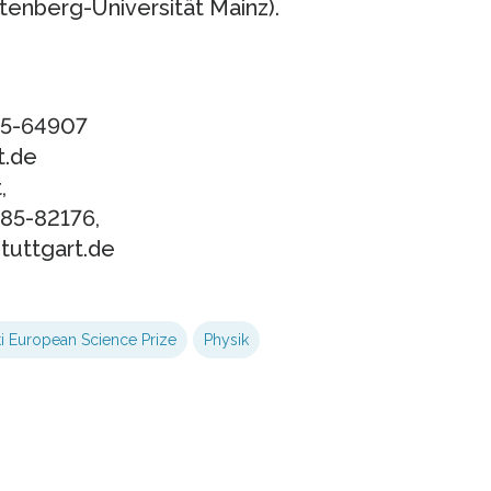
tenberg-Universität Mainz).
685-64907
t.de
,
685-82176,
tuttgart.de
ti European Science Prize
Physik