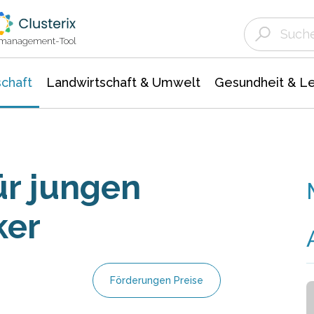
Landwirtschaft & Umwelt
Gesundheit &
Agrar- Forstwissenschaften
Unternehmensmeldungen
Biowissenschafte
Ökologie Umwelt- Naturschutz
ktmanagement-Tool
chaft
Landwirtschaft & Umwelt
Gesundheit & L
ür jungen
ker
Förderungen Preise