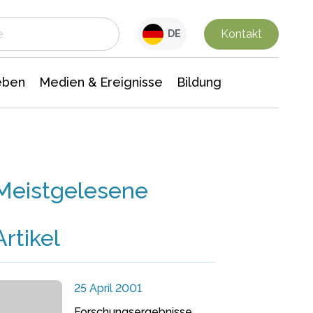
 Leben
Medien & Ereignisse
Interdisziplinäre Forschung
Veranstaltungsnachrichten
n Chemie
Gesellschaftswissenschaften
Kontakt
DE
eben
Medien & Ereignisse
Bildung
Meistgelesene
Artikel
25 April 2001
Forschungsergebnisse