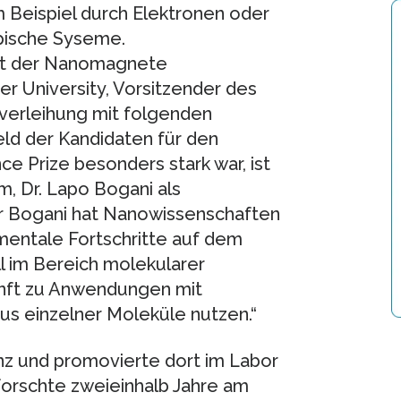
 Beispiel durch Elektronen oder
opische Syseme.
et der Nanomagnete
r University, Vorsitzender des
verleihung mit folgenden
eld der Kandidaten für den
ce Prize besonders stark war, ist
, Dr. Lapo Bogani als
rr Bogani hat Nanowissenschaften
mentale Fortschritte auf dem
l im Bereich molekularer
kunft zu Anwendungen mit
s einzelner Moleküle nutzen.“
nz und promovierte dort im Labor
orschte zweieinhalb Jahre am