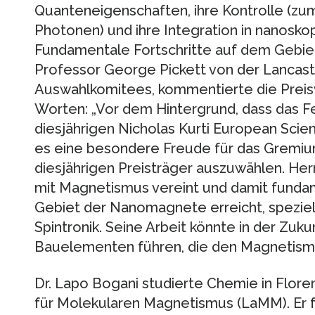
Quanteneigenschaften, ihre Kontrolle (zum
Photonen) und ihre Integration in nanosk
Fundamentale Fortschritte auf dem Gebi
Professor George Pickett von der Lancaste
Auswahlkomitees, kommentierte die Preis
Worten: „Vor dem Hintergrund, dass das F
diesjährigen Nicholas Kurti European Scien
es eine besondere Freude für das Gremium
diesjährigen Preisträger auszuwählen. He
mit Magnetismus vereint und damit funda
Gebiet der Nanomagnete erreicht, speziel
Spintronik. Seine Arbeit könnte in der Zu
Bauelementen führen, die den Magnetismu
Dr. Lapo Bogani studierte Chemie in Flore
für Molekularen Magnetismus (LaMM). Er f