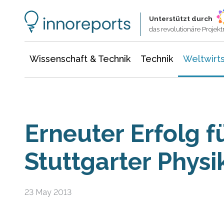
Wissenschaft & Technik
Informationstechnologie
Energie & Elektrotechnik
Unterstützt durch
das revolutionäre Proje
Wissenschaft & Technik
Technik
Weltwirts
Erneuter Erfolg f
Stuttgarter Physi
23 May 2013