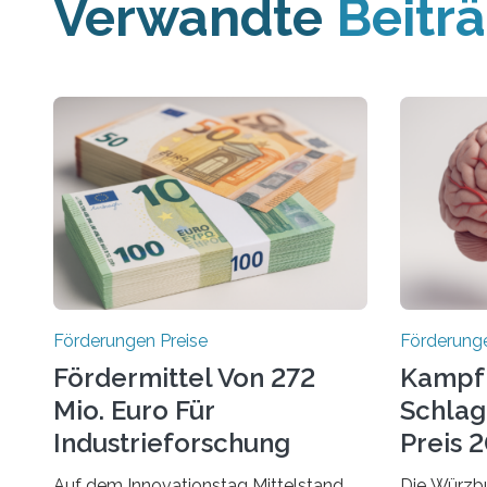
Verwandte
Beitr
Förderungen Preise
Förderunge
Fördermittel Von 272
Kampf
Mio. Euro Für
Schlag
Industrieforschung
Preis 2
Freigegeben
Ausges
Auf dem Innovationstag Mittelstand
Die Würzbu