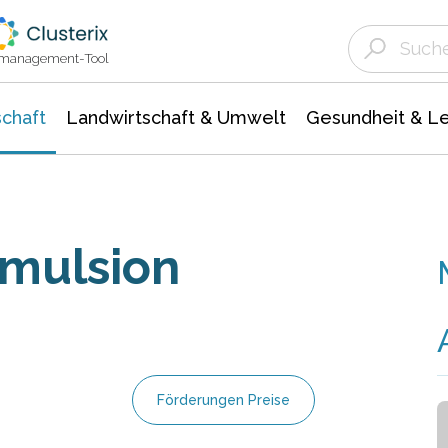
Landwirtschaft & Umwelt
Gesundheit &
Agrar- Forstwissenschaften
Unternehmensmeldungen
Biowissenschafte
Ökologie Umwelt- Naturschutz
ktmanagement-Tool
chaft
Landwirtschaft & Umwelt
Gesundheit & L
emulsion
Förderungen Preise