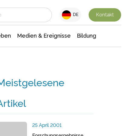
 Leben
Medien & Ereignisse
Interdisziplinäre Forschung
Veranstaltungsnachrichten
n Chemie
Gesellschaftswissenschaften
Kontakt
DE
eben
Medien & Ereignisse
Bildung
Meistgelesene
Artikel
25 April 2001
Forschungsergebnisse