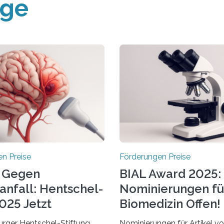
äge
n Preise
Förderungen Preise
 Gegen
BIAL Award 2025:
anfall: Hentschel-
Nominierungen fü
025 Jetzt
Biomedizin Offen!
chrieben
rger Hentschel-Stiftung
Nominierungen für Artikel v