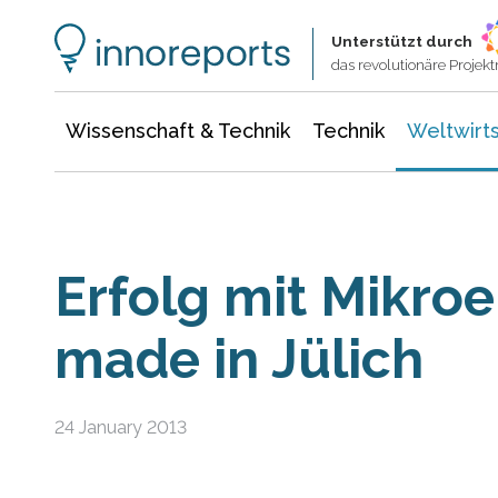
Wissenschaft & Technik
Informationstechnologie
Energie & Elektrotechnik
Unterstützt durch
das revolutionäre Proje
Wissenschaft & Technik
Technik
Weltwirts
Erfolg mit Mikro
made in Jülich
24 January 2013