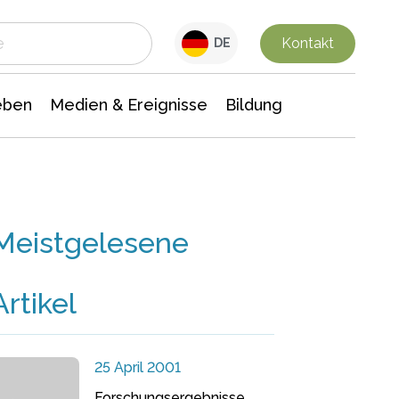
 Leben
Medien & Ereignisse
Interdisziplinäre Forschung
Veranstaltungsnachrichten
n Chemie
Gesellschaftswissenschaften
Kontakt
DE
eben
Medien & Ereignisse
Bildung
Meistgelesene
Artikel
25 April 2001
Forschungsergebnisse