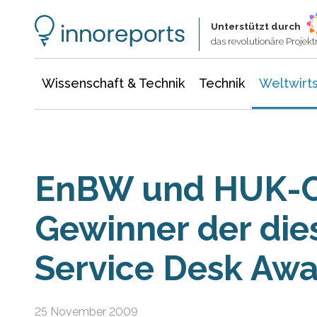
Wissenschaft & Technik
Informationstechnologie
Energie & Elektrotechnik
Unterstützt durch
das revolutionäre Proje
Wissenschaft & Technik
Technik
Weltwirts
EnBW und HUK-
Gewinner der die
Service Desk Awa
25 November 2009