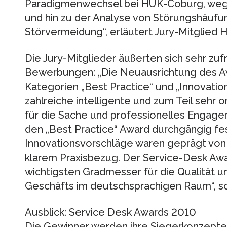
Paradigmenwechsel bei HUK-Coburg, weg 
und hin zu der Analyse von Störungshäufu
Störvermeidung“, erläutert Jury-Mitglied H
Die Jury-Mitglieder äußerten sich sehr zuf
Bewerbungen: „Die Neuausrichtung des Aw
Kategorien „Best Practice“ und „Innovation
zahlreiche intelligente und zum Teil sehr
für die Sache und professionelles Engage
den „Best Practice“ Award durchgängig fes
Innovationsvorschläge waren geprägt von
klarem Praxisbezug. Der Service-Desk Awar
wichtigsten Gradmesser für die Qualität 
Geschäfts im deutschsprachigen Raum“, so 
Ausblick: Service Desk Awards 2010
Die Gewinner werden ihre Siegerkonzepte