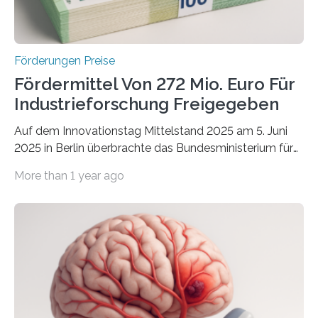
Förderungen Preise
Fördermittel Von 272 Mio. Euro Für
Industrieforschung Freigegeben
Auf dem Innovationstag Mittelstand 2025 am 5. Juni
2025 in Berlin überbrachte das Bundesministerium für
Wirtschaft und Energie eine gute Nachricht:
More than 1 year ago
Überplanmäßige Verpflichtungsermächtigungen in
Höhe von bis zu 272 Millionen Euro wurden in dieser
Woche vom Haushaltsausschuss freigegeben – unter
anderem zur Unterstützung der
Industrieforschungsprogramme Industrielle
Gemeinschaftsforschung (IGF), Zentrales
Innovationsprogramm Mittelstand (ZIM) und
Innovationskompetenz INNO-KOM. Auf dem