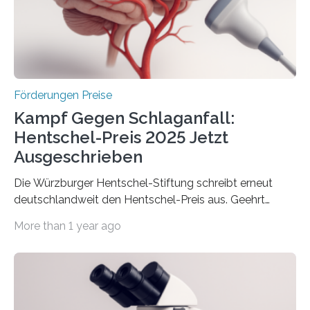
Innovationstag Mittelstand 2025 am 5. Juni 2025 in
Berlin überbrachte das Bundesministerium für
Wirtschaft und Energie eine gute Nachricht:
Überplanmäßige Verpflichtungsermächtigungen in
Höhe…
Förderungen Preise
Kampf Gegen Schlaganfall:
Hentschel-Preis 2025 Jetzt
Ausgeschrieben
Die Würzburger Hentschel-Stiftung schreibt erneut
deutschlandweit den Hentschel-Preis aus. Geehrt
werden soll eine herausragende Doktorarbeit oder eine
More than 1 year ago
hochrangige wissenschaftliche Publikation zum Thema
Schlaganfall. Die Hentschel-Stiftung „Kampf dem
Schlaganfall“ mit Sitz in Würzburg fördert die
Schlaganfallforschung, um die Behandlung der
Betroffenen zu verbessern. Dazu schreibt sie auch in