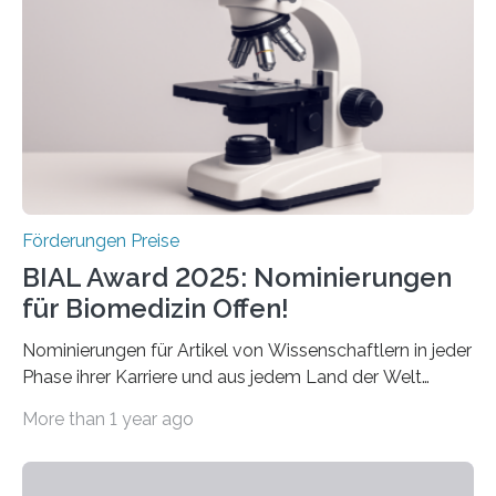
diesem Jahr wieder deutschlandweit den Hentschel-
Preis aus. Er richtet sich gezielt an jüngere
Forscherinnen und Forscher unter 40 Jahren. Geehrt
werden soll eine herausragende Doktorarbeit oder eine
hochrangige wissenschaftliche Publikation zum Thema
Schlaganfall….
Förderungen Preise
BIAL Award 2025: Nominierungen
für Biomedizin Offen!
Nominierungen für Artikel von Wissenschaftlern in jeder
Phase ihrer Karriere und aus jedem Land der Welt
willkommen sind Dieser internationale Preis wurde ins
More than 1 year ago
Leben gerufen, um die bemerkenswertesten
wissenschaftlichen Entdeckungen im biomedizinischen
Bereich auszuzeichnen. Er hat sich einen wachsenden