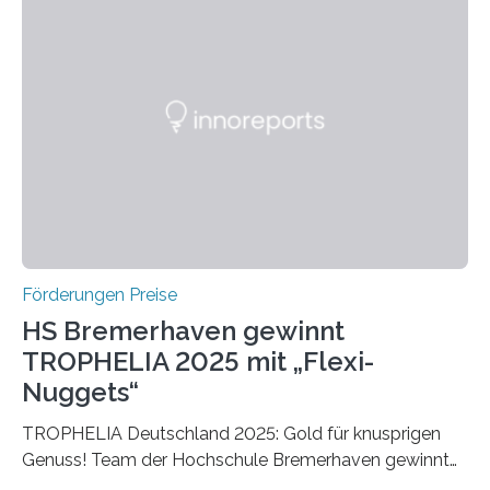
Ruf als Vorstufe zum Nobelpreis erarbeitet, da er in
einer früheren Ausgabe zwei Autoren auszeichnete, die
später mit dem Nobelpreis für Medizin geehrt wurden.
Die vierte Ausgabe des internationalen Preises der BIAL
Foundation, des BIAL Award in Biomedicine ist in
vollem…
Förderungen Preise
HS Bremerhaven gewinnt
TROPHELIA 2025 mit „Flexi-
Nuggets“
TROPHELIA Deutschland 2025: Gold für knusprigen
Genuss! Team der Hochschule Bremerhaven gewinnt
mit “Flexi-Nuggets” und vertritt Deutschland bei