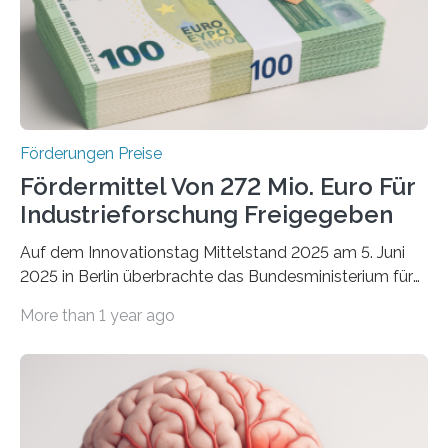
Förderungen Preise
Fördermittel Von 272 Mio. Euro Für
Industrieforschung Freigegeben
Auf dem Innovationstag Mittelstand 2025 am 5. Juni
2025 in Berlin überbrachte das Bundesministerium für
Wirtschaft und Energie eine gute Nachricht:
More than 1 year ago
Überplanmäßige Verpflichtungsermächtigungen in
Höhe von bis zu 272 Millionen Euro wurden in dieser
Woche vom Haushaltsausschuss freigegeben – unter
anderem zur Unterstützung der
Industrieforschungsprogramme Industrielle
Gemeinschaftsforschung (IGF), Zentrales