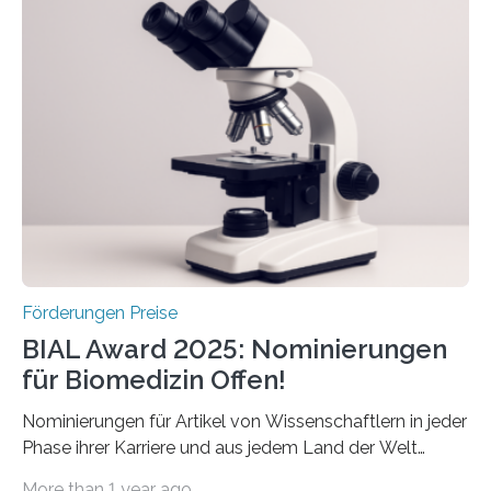
Schlaganfall“ mit Sitz in Würzburg fördert die
Schlaganfallforschung, um die Behandlung der
Betroffenen zu verbessern. Dazu schreibt sie auch in
diesem Jahr wieder deutschlandweit den Hentschel-
Preis aus. Er richtet sich gezielt an jüngere
Forscherinnen und Forscher unter 40 Jahren. Geehrt
werden soll eine herausragende Doktorarbeit oder eine
hochrangige wissenschaftliche Publikation zum Thema
Schlaganfall….
Förderungen Preise
BIAL Award 2025: Nominierungen
für Biomedizin Offen!
Nominierungen für Artikel von Wissenschaftlern in jeder
Phase ihrer Karriere und aus jedem Land der Welt
willkommen sind Dieser internationale Preis wurde ins
More than 1 year ago