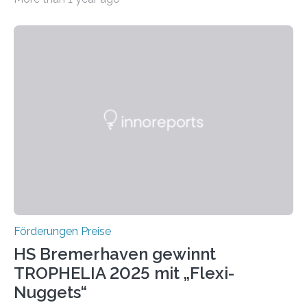
Leben gerufen, um die bemerkenswertesten
wissenschaftlichen Entdeckungen im biomedizinischen
Bereich auszuzeichnen. Er hat sich einen wachsenden
Ruf als Vorstufe zum Nobelpreis erarbeitet, da er in
einer früheren Ausgabe zwei Autoren auszeichnete, die
später mit dem Nobelpreis für Medizin geehrt wurden.
Die vierte Ausgabe des internationalen Preises der BIAL
Foundation, des BIAL Award in Biomedicine ist in
vollem…
Förderungen Preise
HS Bremerhaven gewinnt
TROPHELIA 2025 mit „Flexi-
Nuggets“