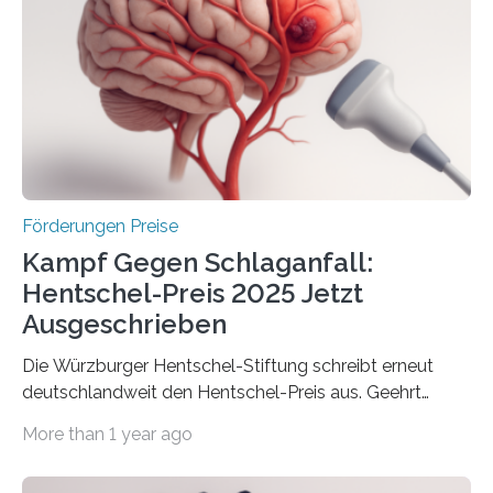
Innovationsprogramm Mittelstand (ZIM) und
Innovationskompetenz INNO-KOM. Auf dem
Innovationstag Mittelstand 2025 am 5. Juni 2025 in
Berlin überbrachte das Bundesministerium für
Wirtschaft und Energie eine gute Nachricht:
Überplanmäßige Verpflichtungsermächtigungen in
Höhe…
Förderungen Preise
Kampf Gegen Schlaganfall:
Hentschel-Preis 2025 Jetzt
Ausgeschrieben
Die Würzburger Hentschel-Stiftung schreibt erneut
deutschlandweit den Hentschel-Preis aus. Geehrt
werden soll eine herausragende Doktorarbeit oder eine
More than 1 year ago
hochrangige wissenschaftliche Publikation zum Thema
Schlaganfall. Die Hentschel-Stiftung „Kampf dem