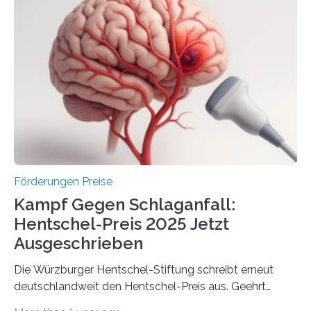
anderem zur Unterstützung der
Industrieforschungsprogramme Industrielle
Gemeinschaftsforschung (IGF), Zentrales
Innovationsprogramm Mittelstand (ZIM) und
Innovationskompetenz INNO-KOM. Auf dem
Innovationstag Mittelstand 2025 am 5. Juni 2025 in
Berlin überbrachte das Bundesministerium für
Wirtschaft und Energie eine gute Nachricht:
Überplanmäßige Verpflichtungsermächtigungen in
Höhe…
Förderungen Preise
Kampf Gegen Schlaganfall:
Hentschel-Preis 2025 Jetzt
Ausgeschrieben
Die Würzburger Hentschel-Stiftung schreibt erneut
deutschlandweit den Hentschel-Preis aus. Geehrt
werden soll eine herausragende Doktorarbeit oder eine