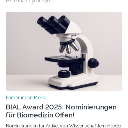
More than 1 year ago
hochrangige wissenschaftliche Publikation zum Thema
Schlaganfall. Die Hentschel-Stiftung „Kampf dem
Schlaganfall“ mit Sitz in Würzburg fördert die
Schlaganfallforschung, um die Behandlung der
Betroffenen zu verbessern. Dazu schreibt sie auch in
diesem Jahr wieder deutschlandweit den Hentschel-
Preis aus. Er richtet sich gezielt an jüngere
Forscherinnen und Forscher unter 40 Jahren. Geehrt
werden soll eine herausragende Doktorarbeit oder eine
hochrangige wissenschaftliche Publikation zum Thema
Schlaganfall….
Förderungen Preise
BIAL Award 2025: Nominierungen
für Biomedizin Offen!
Nominierungen für Artikel von Wissenschaftlern in jeder