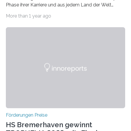
Phase ihrer Karriere und aus jedem Land der Welt
willkommen sind Dieser internationale Preis wurde ins
More than 1 year ago
Leben gerufen, um die bemerkenswertesten
wissenschaftlichen Entdeckungen im biomedizinischen
Bereich auszuzeichnen. Er hat sich einen wachsenden
Ruf als Vorstufe zum Nobelpreis erarbeitet, da er in
einer früheren Ausgabe zwei Autoren auszeichnete, die
später mit dem Nobelpreis für Medizin geehrt wurden.
Die vierte Ausgabe des internationalen Preises der BIAL
Foundation, des BIAL Award in Biomedicine ist in
vollem…
Förderungen Preise
HS Bremerhaven gewinnt