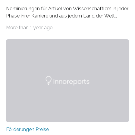
Nominierungen für Artikel von Wissenschaftlern in jeder
Phase ihrer Karriere und aus jedem Land der Welt
willkommen sind Dieser internationale Preis wurde ins
More than 1 year ago
Leben gerufen, um die bemerkenswertesten
wissenschaftlichen Entdeckungen im biomedizinischen
Bereich auszuzeichnen. Er hat sich einen wachsenden
Ruf als Vorstufe zum Nobelpreis erarbeitet, da er in
einer früheren Ausgabe zwei Autoren auszeichnete, die
später mit dem Nobelpreis für Medizin geehrt wurden.
Die vierte Ausgabe des internationalen Preises der BIAL
Foundation, des BIAL Award in Biomedicine ist in
vollem…
Förderungen Preise