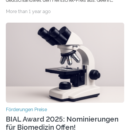
deutschlandweit den Hentschel-Preis aus. Geehrt
werden soll eine herausragende Doktorarbeit oder eine
More than 1 year ago
hochrangige wissenschaftliche Publikation zum Thema
Schlaganfall. Die Hentschel-Stiftung „Kampf dem
Schlaganfall“ mit Sitz in Würzburg fördert die
Schlaganfallforschung, um die Behandlung der
Betroffenen zu verbessern. Dazu schreibt sie auch in
diesem Jahr wieder deutschlandweit den Hentschel-
Preis aus. Er richtet sich gezielt an jüngere
Forscherinnen und Forscher unter 40 Jahren. Geehrt
werden soll eine herausragende Doktorarbeit oder eine
hochrangige wissenschaftliche Publikation zum Thema
Schlaganfall….
Förderungen Preise
BIAL Award 2025: Nominierungen
für Biomedizin Offen!