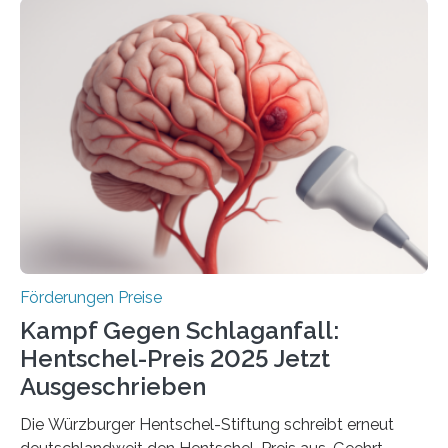
Woche vom Haushaltsausschuss freigegeben – unter
anderem zur Unterstützung der
Industrieforschungsprogramme Industrielle
Gemeinschaftsforschung (IGF), Zentrales
Innovationsprogramm Mittelstand (ZIM) und
Innovationskompetenz INNO-KOM. Auf dem
Innovationstag Mittelstand 2025 am 5. Juni 2025 in
Berlin überbrachte das Bundesministerium für
Wirtschaft und Energie eine gute Nachricht:
Überplanmäßige Verpflichtungsermächtigungen in
Höhe…
Förderungen Preise
Kampf Gegen Schlaganfall:
Hentschel-Preis 2025 Jetzt
Ausgeschrieben
Die Würzburger Hentschel-Stiftung schreibt erneut