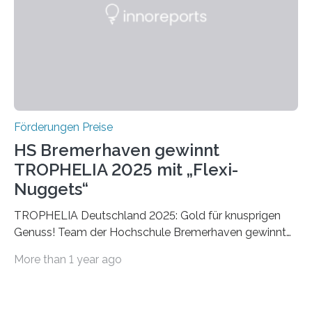
Foundation, des BIAL Award in Biomedicine ist in
vollem…
Förderungen Preise
HS Bremerhaven gewinnt
TROPHELIA 2025 mit „Flexi-
Nuggets“
TROPHELIA Deutschland 2025: Gold für knusprigen
Genuss! Team der Hochschule Bremerhaven gewinnt
mit “Flexi-Nuggets” und vertritt Deutschland bei
More than 1 year ago
ECOTROPHELIAMit der Produktidee “Flexi-Nuggets”
gewinnt das Studierenden-Team der Hochschule
Bremerhaven den diesjährigen TROPHELIA-