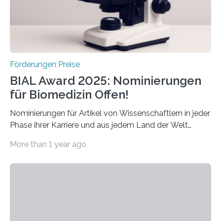
hochrangige wissenschaftliche Publikation zum Thema
Schlaganfall….
Förderungen Preise
BIAL Award 2025: Nominierungen
für Biomedizin Offen!
Nominierungen für Artikel von Wissenschaftlern in jeder
Phase ihrer Karriere und aus jedem Land der Welt
willkommen sind Dieser internationale Preis wurde ins
More than 1 year ago
Leben gerufen, um die bemerkenswertesten
wissenschaftlichen Entdeckungen im biomedizinischen
Bereich auszuzeichnen. Er hat sich einen wachsenden
Ruf als Vorstufe zum Nobelpreis erarbeitet, da er in
einer früheren Ausgabe zwei Autoren auszeichnete, die
später mit dem Nobelpreis für Medizin geehrt wurden.
Die vierte Ausgabe des internationalen Preises der BIAL