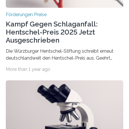
Höhe…
Förderungen Preise
Kampf Gegen Schlaganfall:
Hentschel-Preis 2025 Jetzt
Ausgeschrieben
Die Würzburger Hentschel-Stiftung schreibt erneut
deutschlandweit den Hentschel-Preis aus. Geehrt
werden soll eine herausragende Doktorarbeit oder eine
More than 1 year ago
hochrangige wissenschaftliche Publikation zum Thema
Schlaganfall. Die Hentschel-Stiftung „Kampf dem
Schlaganfall“ mit Sitz in Würzburg fördert die
Schlaganfallforschung, um die Behandlung der
Betroffenen zu verbessern. Dazu schreibt sie auch in
diesem Jahr wieder deutschlandweit den Hentschel-
Preis aus. Er richtet sich gezielt an jüngere
Forscherinnen und Forscher unter 40 Jahren. Geehrt
werden soll eine herausragende Doktorarbeit oder eine