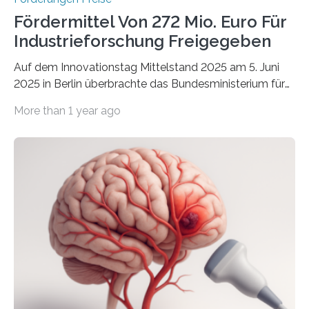
Fördermittel Von 272 Mio. Euro Für
Industrieforschung Freigegeben
Auf dem Innovationstag Mittelstand 2025 am 5. Juni
2025 in Berlin überbrachte das Bundesministerium für
Wirtschaft und Energie eine gute Nachricht:
More than 1 year ago
Überplanmäßige Verpflichtungsermächtigungen in
Höhe von bis zu 272 Millionen Euro wurden in dieser
Woche vom Haushaltsausschuss freigegeben – unter
anderem zur Unterstützung der
Industrieforschungsprogramme Industrielle
Gemeinschaftsforschung (IGF), Zentrales
Innovationsprogramm Mittelstand (ZIM) und
Innovationskompetenz INNO-KOM. Auf dem
Innovationstag Mittelstand 2025 am 5. Juni 2025 in
Berlin überbrachte das Bundesministerium für
Wirtschaft und Energie eine gute Nachricht:
Überplanmäßige Verpflichtungsermächtigungen in