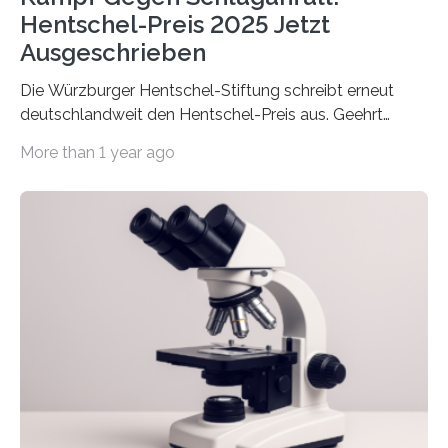
Hentschel-Preis 2025 Jetzt
Ausgeschrieben
Die Würzburger Hentschel-Stiftung schreibt erneut
deutschlandweit den Hentschel-Preis aus. Geehrt
werden soll eine herausragende Doktorarbeit oder eine
More than 1 year ago
hochrangige wissenschaftliche Publikation zum Thema
Schlaganfall. Die Hentschel-Stiftung „Kampf dem
Schlaganfall“ mit Sitz in Würzburg fördert die
Schlaganfallforschung, um die Behandlung der
Betroffenen zu verbessern. Dazu schreibt sie auch in
diesem Jahr wieder deutschlandweit den Hentschel-
Preis aus. Er richtet sich gezielt an jüngere
Forscherinnen und Forscher unter 40 Jahren. Geehrt
werden soll eine herausragende Doktorarbeit oder eine
hochrangige wissenschaftliche Publikation zum Thema
Schlaganfall….