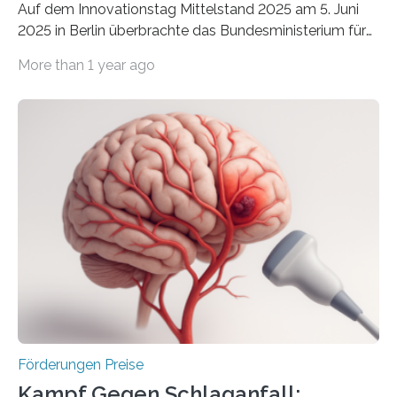
Auf dem Innovationstag Mittelstand 2025 am 5. Juni
2025 in Berlin überbrachte das Bundesministerium für
Wirtschaft und Energie eine gute Nachricht:
More than 1 year ago
Überplanmäßige Verpflichtungsermächtigungen in
Höhe von bis zu 272 Millionen Euro wurden in dieser
Woche vom Haushaltsausschuss freigegeben – unter
anderem zur Unterstützung der
Industrieforschungsprogramme Industrielle
Gemeinschaftsforschung (IGF), Zentrales
Innovationsprogramm Mittelstand (ZIM) und
Innovationskompetenz INNO-KOM. Auf dem
Innovationstag Mittelstand 2025 am 5. Juni 2025 in
Berlin überbrachte das Bundesministerium für
Wirtschaft und Energie eine gute Nachricht:
Überplanmäßige Verpflichtungsermächtigungen in
Höhe…
Förderungen Preise
Kampf Gegen Schlaganfall: