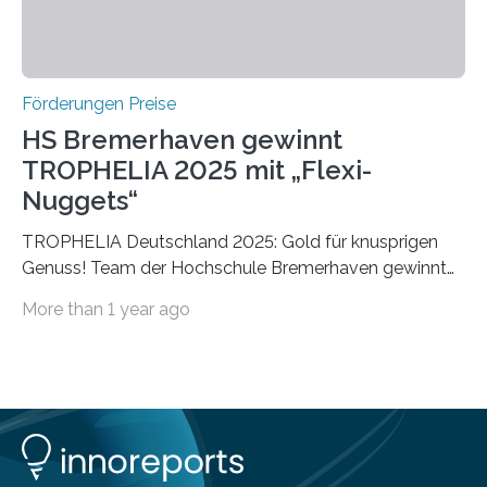
Förderungen Preise
HS Bremerhaven gewinnt
TROPHELIA 2025 mit „Flexi-
Nuggets“
TROPHELIA Deutschland 2025: Gold für knusprigen
Genuss! Team der Hochschule Bremerhaven gewinnt
mit “Flexi-Nuggets” und vertritt Deutschland bei
More than 1 year ago
ECOTROPHELIAMit der Produktidee “Flexi-Nuggets”
gewinnt das Studierenden-Team der Hochschule
Bremerhaven den diesjährigen TROPHELIA-
Wettbewerb. Der Ideenwettbewerb richtet sich an
Studierende der Lebensmittelwissenschaften und
wurde zum 16. Mal durch den Forschungskreis der
Ernährungsindustrie e. V. (FEI) ausgerichtet. “Flexi-