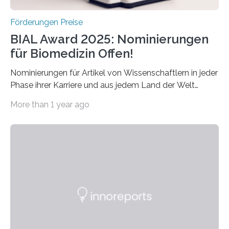
Förderungen Preise
BIAL Award 2025: Nominierungen
für Biomedizin Offen!
Nominierungen für Artikel von Wissenschaftlern in jeder
Phase ihrer Karriere und aus jedem Land der Welt
willkommen sind Dieser internationale Preis wurde ins
More than 1 year ago
Leben gerufen, um die bemerkenswertesten
wissenschaftlichen Entdeckungen im biomedizinischen
Bereich auszuzeichnen. Er hat sich einen wachsenden
Ruf als Vorstufe zum Nobelpreis erarbeitet, da er in
einer früheren Ausgabe zwei Autoren auszeichnete, die
später mit dem Nobelpreis für Medizin geehrt wurden.
Die vierte Ausgabe des internationalen Preises der BIAL
Foundation, des BIAL Award in Biomedicine ist in
vollem…