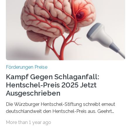
Gemeinschaftsforschung (IGF), Zentrales
Innovationsprogramm Mittelstand (ZIM) und
Innovationskompetenz INNO-KOM. Auf dem
Innovationstag Mittelstand 2025 am 5. Juni 2025 in
Berlin überbrachte das Bundesministerium für
Wirtschaft und Energie eine gute Nachricht:
Überplanmäßige Verpflichtungsermächtigungen in
Höhe…
Förderungen Preise
Kampf Gegen Schlaganfall:
Hentschel-Preis 2025 Jetzt
Ausgeschrieben
Die Würzburger Hentschel-Stiftung schreibt erneut
deutschlandweit den Hentschel-Preis aus. Geehrt
werden soll eine herausragende Doktorarbeit oder eine
More than 1 year ago
hochrangige wissenschaftliche Publikation zum Thema