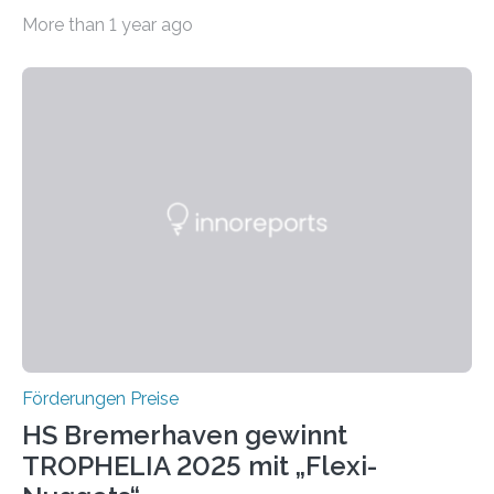
willkommen sind Dieser internationale Preis wurde ins
More than 1 year ago
Leben gerufen, um die bemerkenswertesten
wissenschaftlichen Entdeckungen im biomedizinischen
Bereich auszuzeichnen. Er hat sich einen wachsenden
Ruf als Vorstufe zum Nobelpreis erarbeitet, da er in
einer früheren Ausgabe zwei Autoren auszeichnete, die
später mit dem Nobelpreis für Medizin geehrt wurden.
Die vierte Ausgabe des internationalen Preises der BIAL
Foundation, des BIAL Award in Biomedicine ist in
vollem…
Förderungen Preise
HS Bremerhaven gewinnt
TROPHELIA 2025 mit „Flexi-