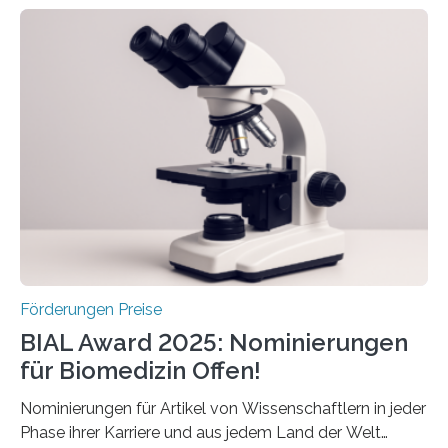
Schlaganfall. Die Hentschel-Stiftung „Kampf dem
Schlaganfall“ mit Sitz in Würzburg fördert die
Schlaganfallforschung, um die Behandlung der
Betroffenen zu verbessern. Dazu schreibt sie auch in
diesem Jahr wieder deutschlandweit den Hentschel-
Preis aus. Er richtet sich gezielt an jüngere
Forscherinnen und Forscher unter 40 Jahren. Geehrt
werden soll eine herausragende Doktorarbeit oder eine
hochrangige wissenschaftliche Publikation zum Thema
Schlaganfall….
Förderungen Preise
BIAL Award 2025: Nominierungen
für Biomedizin Offen!
Nominierungen für Artikel von Wissenschaftlern in jeder
Phase ihrer Karriere und aus jedem Land der Welt