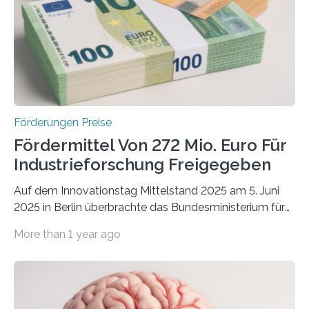
Förderungen Preise
Fördermittel Von 272 Mio. Euro Für
Industrieforschung Freigegeben
Auf dem Innovationstag Mittelstand 2025 am 5. Juni
2025 in Berlin überbrachte das Bundesministerium für
Wirtschaft und Energie eine gute Nachricht:
More than 1 year ago
Überplanmäßige Verpflichtungsermächtigungen in
Höhe von bis zu 272 Millionen Euro wurden in dieser
Woche vom Haushaltsausschuss freigegeben – unter
anderem zur Unterstützung der
Industrieforschungsprogramme Industrielle