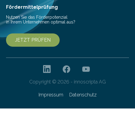
Franziska Diebel, Pauline Hoffmann und Yusuf Toprak
Fördermittelprüfung
entwickelt. Mit nur…
Nutzen Sie das Förderpotenzial
in Ihrem Unternehmen optimal aus?
JETZT PRÜFEN
Copyright © 2026 - innoscripta AG
Impressum
Datenschutz