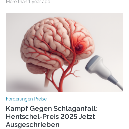
More than 1 year ago
Überplanmäßige Verpflichtungsermächtigungen in
Höhe von bis zu 272 Millionen Euro wurden in dieser
Woche vom Haushaltsausschuss freigegeben – unter
anderem zur Unterstützung der
Industrieforschungsprogramme Industrielle
Gemeinschaftsforschung (IGF), Zentrales
Innovationsprogramm Mittelstand (ZIM) und
Innovationskompetenz INNO-KOM. Auf dem
Innovationstag Mittelstand 2025 am 5. Juni 2025 in
Berlin überbrachte das Bundesministerium für
Wirtschaft und Energie eine gute Nachricht:
Überplanmäßige Verpflichtungsermächtigungen in
Höhe…
Förderungen Preise
Kampf Gegen Schlaganfall:
Hentschel-Preis 2025 Jetzt
Ausgeschrieben