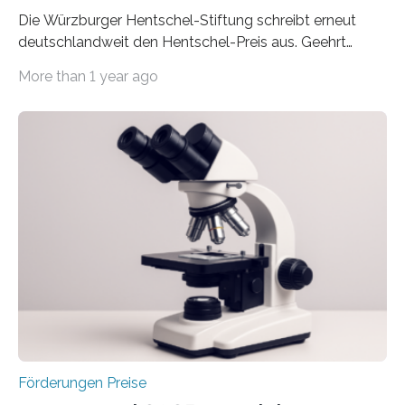
Die Würzburger Hentschel-Stiftung schreibt erneut
deutschlandweit den Hentschel-Preis aus. Geehrt
werden soll eine herausragende Doktorarbeit oder eine
More than 1 year ago
hochrangige wissenschaftliche Publikation zum Thema
Schlaganfall. Die Hentschel-Stiftung „Kampf dem
Schlaganfall“ mit Sitz in Würzburg fördert die
Schlaganfallforschung, um die Behandlung der
Betroffenen zu verbessern. Dazu schreibt sie auch in
diesem Jahr wieder deutschlandweit den Hentschel-
Preis aus. Er richtet sich gezielt an jüngere
Forscherinnen und Forscher unter 40 Jahren. Geehrt
werden soll eine herausragende Doktorarbeit oder eine
hochrangige wissenschaftliche Publikation zum Thema
Schlaganfall….
Förderungen Preise