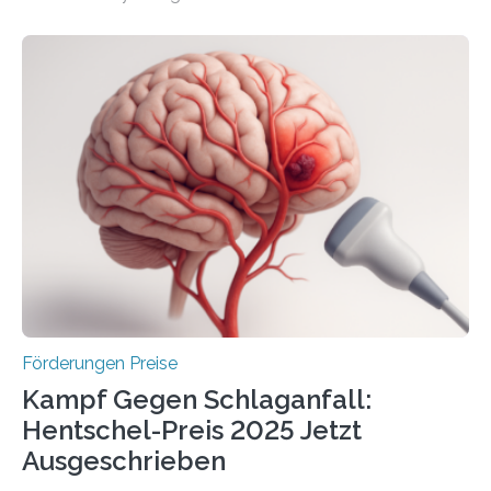
Überplanmäßige Verpflichtungsermächtigungen in
Höhe von bis zu 272 Millionen Euro wurden in dieser
Woche vom Haushaltsausschuss freigegeben – unter
anderem zur Unterstützung der
Industrieforschungsprogramme Industrielle
Gemeinschaftsforschung (IGF), Zentrales
Innovationsprogramm Mittelstand (ZIM) und
Innovationskompetenz INNO-KOM. Auf dem
Innovationstag Mittelstand 2025 am 5. Juni 2025 in
Berlin überbrachte das Bundesministerium für
Wirtschaft und Energie eine gute Nachricht:
Überplanmäßige Verpflichtungsermächtigungen in
Höhe…
Förderungen Preise
Kampf Gegen Schlaganfall:
Hentschel-Preis 2025 Jetzt
Ausgeschrieben