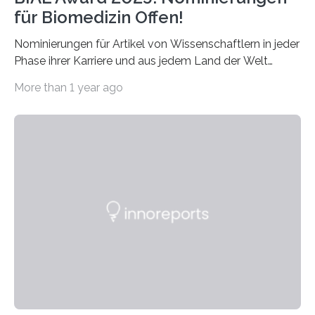
für Biomedizin Offen!
Nominierungen für Artikel von Wissenschaftlern in jeder
Phase ihrer Karriere und aus jedem Land der Welt
willkommen sind Dieser internationale Preis wurde ins
More than 1 year ago
Leben gerufen, um die bemerkenswertesten
wissenschaftlichen Entdeckungen im biomedizinischen
Bereich auszuzeichnen. Er hat sich einen wachsenden
Ruf als Vorstufe zum Nobelpreis erarbeitet, da er in
einer früheren Ausgabe zwei Autoren auszeichnete, die
später mit dem Nobelpreis für Medizin geehrt wurden.
Die vierte Ausgabe des internationalen Preises der BIAL
Foundation, des BIAL Award in Biomedicine ist in
vollem…