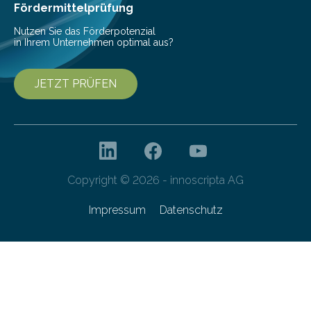
Franziska Diebel, Pauline Hoffmann und Yusuf Toprak
Fördermittelprüfung
entwickelt. Mit nur…
Nutzen Sie das Förderpotenzial
in Ihrem Unternehmen optimal aus?
JETZT PRÜFEN
Copyright © 2026 - innoscripta AG
Impressum
Datenschutz