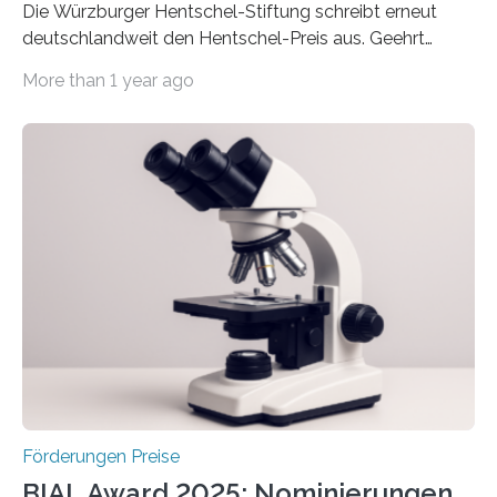
Die Würzburger Hentschel-Stiftung schreibt erneut
deutschlandweit den Hentschel-Preis aus. Geehrt
werden soll eine herausragende Doktorarbeit oder eine
More than 1 year ago
hochrangige wissenschaftliche Publikation zum Thema
Schlaganfall. Die Hentschel-Stiftung „Kampf dem
Schlaganfall“ mit Sitz in Würzburg fördert die
Schlaganfallforschung, um die Behandlung der
Betroffenen zu verbessern. Dazu schreibt sie auch in
diesem Jahr wieder deutschlandweit den Hentschel-
Preis aus. Er richtet sich gezielt an jüngere
Forscherinnen und Forscher unter 40 Jahren. Geehrt
werden soll eine herausragende Doktorarbeit oder eine
hochrangige wissenschaftliche Publikation zum Thema
Schlaganfall….
Förderungen Preise
BIAL Award 2025: Nominierungen