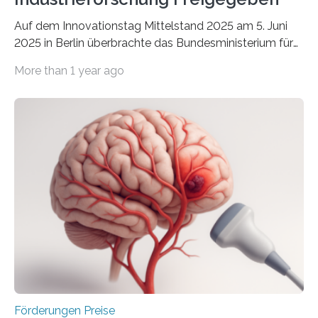
Auf dem Innovationstag Mittelstand 2025 am 5. Juni
2025 in Berlin überbrachte das Bundesministerium für
Wirtschaft und Energie eine gute Nachricht:
More than 1 year ago
Überplanmäßige Verpflichtungsermächtigungen in
Höhe von bis zu 272 Millionen Euro wurden in dieser
Woche vom Haushaltsausschuss freigegeben – unter
anderem zur Unterstützung der
Industrieforschungsprogramme Industrielle
Gemeinschaftsforschung (IGF), Zentrales
Innovationsprogramm Mittelstand (ZIM) und
Innovationskompetenz INNO-KOM. Auf dem
Innovationstag Mittelstand 2025 am 5. Juni 2025 in
Berlin überbrachte das Bundesministerium für
Wirtschaft und Energie eine gute Nachricht:
Überplanmäßige Verpflichtungsermächtigungen in
Höhe…
Förderungen Preise