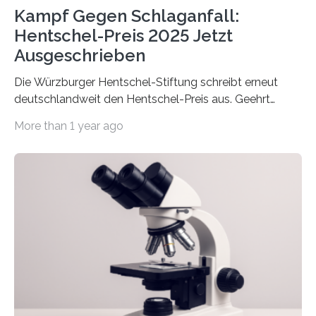
Kampf Gegen Schlaganfall:
Hentschel-Preis 2025 Jetzt
Ausgeschrieben
Die Würzburger Hentschel-Stiftung schreibt erneut
deutschlandweit den Hentschel-Preis aus. Geehrt
werden soll eine herausragende Doktorarbeit oder eine
More than 1 year ago
hochrangige wissenschaftliche Publikation zum Thema
Schlaganfall. Die Hentschel-Stiftung „Kampf dem
Schlaganfall“ mit Sitz in Würzburg fördert die
Schlaganfallforschung, um die Behandlung der
Betroffenen zu verbessern. Dazu schreibt sie auch in
diesem Jahr wieder deutschlandweit den Hentschel-
Preis aus. Er richtet sich gezielt an jüngere
Forscherinnen und Forscher unter 40 Jahren. Geehrt
werden soll eine herausragende Doktorarbeit oder eine
hochrangige wissenschaftliche Publikation zum Thema
Schlaganfall….