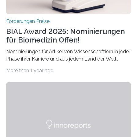
Förderungen Preise
BIAL Award 2025: Nominierungen
für Biomedizin Offen!
Nominierungen für Artikel von Wissenschaftlern in jeder
Phase ihrer Karriere und aus jedem Land der Welt
willkommen sind Dieser internationale Preis wurde ins
More than 1 year ago
Leben gerufen, um die bemerkenswertesten
wissenschaftlichen Entdeckungen im biomedizinischen
Bereich auszuzeichnen. Er hat sich einen wachsenden
Ruf als Vorstufe zum Nobelpreis erarbeitet, da er in
einer früheren Ausgabe zwei Autoren auszeichnete, die
später mit dem Nobelpreis für Medizin geehrt wurden.
Die vierte Ausgabe des internationalen Preises der BIAL
Foundation, des BIAL Award in Biomedicine ist in
vollem…