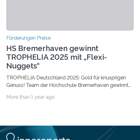
Förderungen Preise
HS Bremerhaven gewinnt
TROPHELIA 2025 mit „Flexi-
Nuggets“
TROPHELIA Deutschland 2025: Gold für knusprigen
Genuss! Team der Hochschule Bremerhaven gewinnt
mit “Flexi-Nuggets” und vertritt Deutschland bei
More than 1 year ago
ECOTROPHELIAMit der Produktidee “Flexi-Nuggets”
gewinnt das Studierenden-Team der Hochschule
Bremerhaven den diesjährigen TROPHELIA-
Wettbewerb. Der Ideenwettbewerb richtet sich an
Studierende der Lebensmittelwissenschaften und
wurde zum 16. Mal durch den Forschungskreis der