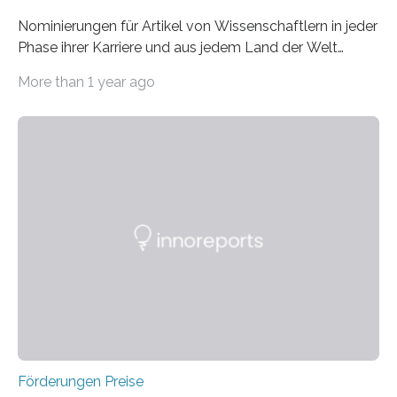
Nominierungen für Artikel von Wissenschaftlern in jeder
Phase ihrer Karriere und aus jedem Land der Welt
willkommen sind Dieser internationale Preis wurde ins
More than 1 year ago
Leben gerufen, um die bemerkenswertesten
wissenschaftlichen Entdeckungen im biomedizinischen
Bereich auszuzeichnen. Er hat sich einen wachsenden
Ruf als Vorstufe zum Nobelpreis erarbeitet, da er in
einer früheren Ausgabe zwei Autoren auszeichnete, die
später mit dem Nobelpreis für Medizin geehrt wurden.
Die vierte Ausgabe des internationalen Preises der BIAL
Foundation, des BIAL Award in Biomedicine ist in
vollem…
Förderungen Preise