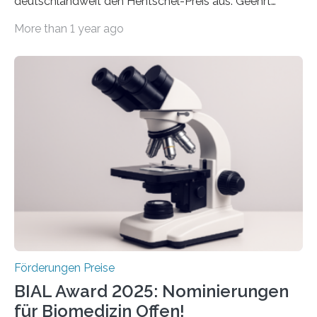
deutschlandweit den Hentschel-Preis aus. Geehrt
werden soll eine herausragende Doktorarbeit oder eine
More than 1 year ago
hochrangige wissenschaftliche Publikation zum Thema
Schlaganfall. Die Hentschel-Stiftung „Kampf dem
Schlaganfall“ mit Sitz in Würzburg fördert die
Schlaganfallforschung, um die Behandlung der
Betroffenen zu verbessern. Dazu schreibt sie auch in
diesem Jahr wieder deutschlandweit den Hentschel-
Preis aus. Er richtet sich gezielt an jüngere
Forscherinnen und Forscher unter 40 Jahren. Geehrt
werden soll eine herausragende Doktorarbeit oder eine
hochrangige wissenschaftliche Publikation zum Thema
Schlaganfall….
Förderungen Preise
BIAL Award 2025: Nominierungen
für Biomedizin Offen!