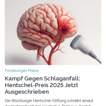
Woche vom Haushaltsausschuss freigegeben – unter
anderem zur Unterstützung der
Industrieforschungsprogramme Industrielle
Gemeinschaftsforschung (IGF), Zentrales
Innovationsprogramm Mittelstand (ZIM) und
Innovationskompetenz INNO-KOM. Auf dem
Innovationstag Mittelstand 2025 am 5. Juni 2025 in
Berlin überbrachte das Bundesministerium für
Wirtschaft und Energie eine gute Nachricht:
Überplanmäßige Verpflichtungsermächtigungen in
Höhe…
Förderungen Preise
Kampf Gegen Schlaganfall:
Hentschel-Preis 2025 Jetzt
Ausgeschrieben
Die Würzburger Hentschel-Stiftung schreibt erneut