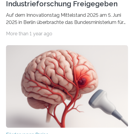
Industrieforschung Freigegeben
Auf dem Innovationstag Mittelstand 2025 am 5. Juni
2025 in Berlin überbrachte das Bundesministerium für
Wirtschaft und Energie eine gute Nachricht:
More than 1 year ago
Überplanmäßige Verpflichtungsermächtigungen in
Höhe von bis zu 272 Millionen Euro wurden in dieser
Woche vom Haushaltsausschuss freigegeben – unter
anderem zur Unterstützung der
Industrieforschungsprogramme Industrielle
Gemeinschaftsforschung (IGF), Zentrales
Innovationsprogramm Mittelstand (ZIM) und
Innovationskompetenz INNO-KOM. Auf dem
Innovationstag Mittelstand 2025 am 5. Juni 2025 in
Berlin überbrachte das Bundesministerium für
Wirtschaft und Energie eine gute Nachricht:
Überplanmäßige Verpflichtungsermächtigungen in
Höhe…