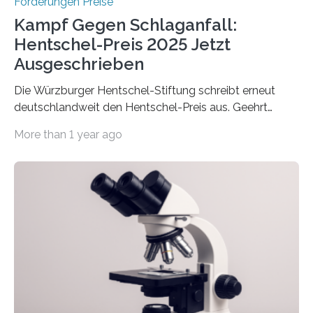
Förderungen Preise
Kampf Gegen Schlaganfall:
Hentschel-Preis 2025 Jetzt
Ausgeschrieben
Die Würzburger Hentschel-Stiftung schreibt erneut
deutschlandweit den Hentschel-Preis aus. Geehrt
werden soll eine herausragende Doktorarbeit oder eine
More than 1 year ago
hochrangige wissenschaftliche Publikation zum Thema
Schlaganfall. Die Hentschel-Stiftung „Kampf dem
Schlaganfall“ mit Sitz in Würzburg fördert die
Schlaganfallforschung, um die Behandlung der
Betroffenen zu verbessern. Dazu schreibt sie auch in
diesem Jahr wieder deutschlandweit den Hentschel-
Preis aus. Er richtet sich gezielt an jüngere
Forscherinnen und Forscher unter 40 Jahren. Geehrt
werden soll eine herausragende Doktorarbeit oder eine
hochrangige wissenschaftliche Publikation zum Thema
Schlaganfall….