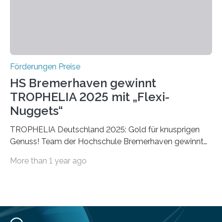
Förderungen Preise
HS Bremerhaven gewinnt
TROPHELIA 2025 mit „Flexi-
Nuggets“
TROPHELIA Deutschland 2025: Gold für knusprigen
Genuss! Team der Hochschule Bremerhaven gewinnt
mit “Flexi-Nuggets” und vertritt Deutschland bei
More than 1 year ago
ECOTROPHELIAMit der Produktidee “Flexi-Nuggets”
gewinnt das Studierenden-Team der Hochschule
Bremerhaven den diesjährigen TROPHELIA-
Wettbewerb. Der Ideenwettbewerb richtet sich an
Studierende der Lebensmittelwissenschaften und