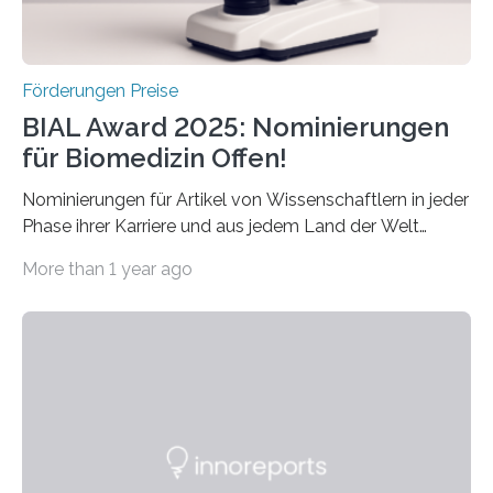
Förderungen Preise
BIAL Award 2025: Nominierungen
für Biomedizin Offen!
Nominierungen für Artikel von Wissenschaftlern in jeder
Phase ihrer Karriere und aus jedem Land der Welt
willkommen sind Dieser internationale Preis wurde ins
More than 1 year ago
Leben gerufen, um die bemerkenswertesten
wissenschaftlichen Entdeckungen im biomedizinischen
Bereich auszuzeichnen. Er hat sich einen wachsenden
Ruf als Vorstufe zum Nobelpreis erarbeitet, da er in
einer früheren Ausgabe zwei Autoren auszeichnete, die
später mit dem Nobelpreis für Medizin geehrt wurden.
Die vierte Ausgabe des internationalen Preises der BIAL
Foundation, des BIAL Award in Biomedicine ist in
vollem…