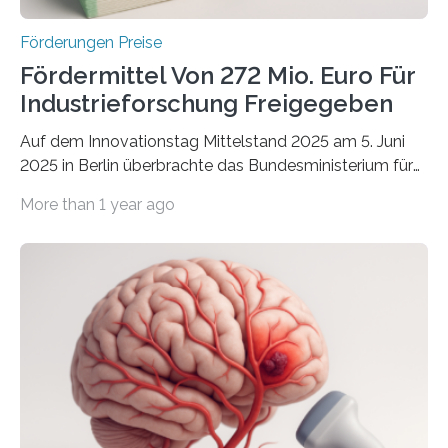
Förderungen Preise
Fördermittel Von 272 Mio. Euro Für
Industrieforschung Freigegeben
Auf dem Innovationstag Mittelstand 2025 am 5. Juni
2025 in Berlin überbrachte das Bundesministerium für
Wirtschaft und Energie eine gute Nachricht:
More than 1 year ago
Überplanmäßige Verpflichtungsermächtigungen in
Höhe von bis zu 272 Millionen Euro wurden in dieser
Woche vom Haushaltsausschuss freigegeben – unter
anderem zur Unterstützung der
Industrieforschungsprogramme Industrielle
Gemeinschaftsforschung (IGF), Zentrales
Innovationsprogramm Mittelstand (ZIM) und
Innovationskompetenz INNO-KOM. Auf dem
Innovationstag Mittelstand 2025 am 5. Juni 2025 in
Berlin überbrachte das Bundesministerium für