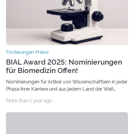
Forscherinnen und Forscher unter 40 Jahren. Geehrt
werden soll eine herausragende Doktorarbeit oder eine
hochrangige wissenschaftliche Publikation zum Thema
Schlaganfall….
Förderungen Preise
BIAL Award 2025: Nominierungen
für Biomedizin Offen!
Nominierungen für Artikel von Wissenschaftlern in jeder
Phase ihrer Karriere und aus jedem Land der Welt
willkommen sind Dieser internationale Preis wurde ins
More than 1 year ago
Leben gerufen, um die bemerkenswertesten
wissenschaftlichen Entdeckungen im biomedizinischen
Bereich auszuzeichnen. Er hat sich einen wachsenden
Ruf als Vorstufe zum Nobelpreis erarbeitet, da er in
einer früheren Ausgabe zwei Autoren auszeichnete, die