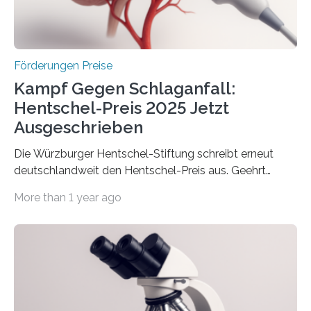
Wirtschaft und Energie eine gute Nachricht:
Überplanmäßige Verpflichtungsermächtigungen in
Höhe…
Förderungen Preise
Kampf Gegen Schlaganfall:
Hentschel-Preis 2025 Jetzt
Ausgeschrieben
Die Würzburger Hentschel-Stiftung schreibt erneut
deutschlandweit den Hentschel-Preis aus. Geehrt
werden soll eine herausragende Doktorarbeit oder eine
More than 1 year ago
hochrangige wissenschaftliche Publikation zum Thema
Schlaganfall. Die Hentschel-Stiftung „Kampf dem
Schlaganfall“ mit Sitz in Würzburg fördert die
Schlaganfallforschung, um die Behandlung der
Betroffenen zu verbessern. Dazu schreibt sie auch in
diesem Jahr wieder deutschlandweit den Hentschel-
Preis aus. Er richtet sich gezielt an jüngere