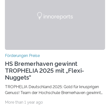
später mit dem Nobelpreis für Medizin geehrt wurden.
Die vierte Ausgabe des internationalen Preises der BIAL
Foundation, des BIAL Award in Biomedicine ist in
vollem…
Förderungen Preise
HS Bremerhaven gewinnt
TROPHELIA 2025 mit „Flexi-
Nuggets“
TROPHELIA Deutschland 2025: Gold für knusprigen
Genuss! Team der Hochschule Bremerhaven gewinnt
mit “Flexi-Nuggets” und vertritt Deutschland bei
More than 1 year ago
ECOTROPHELIAMit der Produktidee “Flexi-Nuggets”