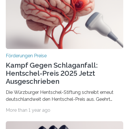
Innovationsprogramm Mittelstand (ZIM) und
Innovationskompetenz INNO-KOM. Auf dem
Innovationstag Mittelstand 2025 am 5. Juni 2025 in
Berlin überbrachte das Bundesministerium für
Wirtschaft und Energie eine gute Nachricht:
Überplanmäßige Verpflichtungsermächtigungen in
Höhe…
Förderungen Preise
Kampf Gegen Schlaganfall:
Hentschel-Preis 2025 Jetzt
Ausgeschrieben
Die Würzburger Hentschel-Stiftung schreibt erneut
deutschlandweit den Hentschel-Preis aus. Geehrt
werden soll eine herausragende Doktorarbeit oder eine
More than 1 year ago
hochrangige wissenschaftliche Publikation zum Thema
Schlaganfall. Die Hentschel-Stiftung „Kampf dem
Schlaganfall“ mit Sitz in Würzburg fördert die