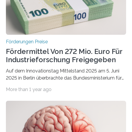
Förderungen Preise
Fördermittel Von 272 Mio. Euro Für
Industrieforschung Freigegeben
Auf dem Innovationstag Mittelstand 2025 am 5. Juni
2025 in Berlin überbrachte das Bundesministerium für
Wirtschaft und Energie eine gute Nachricht:
More than 1 year ago
Überplanmäßige Verpflichtungsermächtigungen in
Höhe von bis zu 272 Millionen Euro wurden in dieser
Woche vom Haushaltsausschuss freigegeben – unter
anderem zur Unterstützung der
Industrieforschungsprogramme Industrielle
Gemeinschaftsforschung (IGF), Zentrales