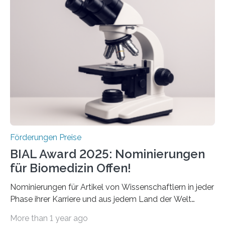
Schlaganfallforschung, um die Behandlung der
Betroffenen zu verbessern. Dazu schreibt sie auch in
diesem Jahr wieder deutschlandweit den Hentschel-
Preis aus. Er richtet sich gezielt an jüngere
Forscherinnen und Forscher unter 40 Jahren. Geehrt
werden soll eine herausragende Doktorarbeit oder eine
hochrangige wissenschaftliche Publikation zum Thema
Schlaganfall….
Förderungen Preise
BIAL Award 2025: Nominierungen
für Biomedizin Offen!
Nominierungen für Artikel von Wissenschaftlern in jeder
Phase ihrer Karriere und aus jedem Land der Welt
willkommen sind Dieser internationale Preis wurde ins
More than 1 year ago
Leben gerufen, um die bemerkenswertesten