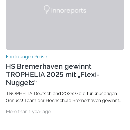
Die vierte Ausgabe des internationalen Preises der BIAL
Foundation, des BIAL Award in Biomedicine ist in
vollem…
Förderungen Preise
HS Bremerhaven gewinnt
TROPHELIA 2025 mit „Flexi-
Nuggets“
TROPHELIA Deutschland 2025: Gold für knusprigen
Genuss! Team der Hochschule Bremerhaven gewinnt
mit “Flexi-Nuggets” und vertritt Deutschland bei
More than 1 year ago
ECOTROPHELIAMit der Produktidee “Flexi-Nuggets”
gewinnt das Studierenden-Team der Hochschule
Bremerhaven den diesjährigen TROPHELIA-