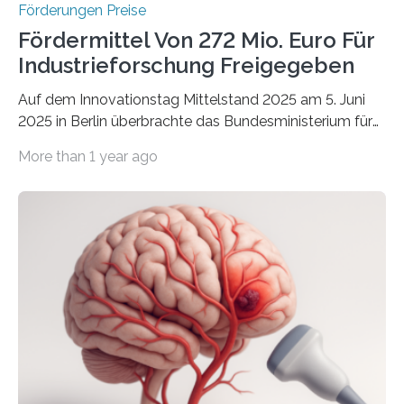
Förderungen Preise
Fördermittel Von 272 Mio. Euro Für
Industrieforschung Freigegeben
Auf dem Innovationstag Mittelstand 2025 am 5. Juni
2025 in Berlin überbrachte das Bundesministerium für
Wirtschaft und Energie eine gute Nachricht:
More than 1 year ago
Überplanmäßige Verpflichtungsermächtigungen in
Höhe von bis zu 272 Millionen Euro wurden in dieser
Woche vom Haushaltsausschuss freigegeben – unter
anderem zur Unterstützung der
Industrieforschungsprogramme Industrielle
Gemeinschaftsforschung (IGF), Zentrales
Innovationsprogramm Mittelstand (ZIM) und
Innovationskompetenz INNO-KOM. Auf dem
Innovationstag Mittelstand 2025 am 5. Juni 2025 in
Berlin überbrachte das Bundesministerium für
Wirtschaft und Energie eine gute Nachricht:
Überplanmäßige Verpflichtungsermächtigungen in