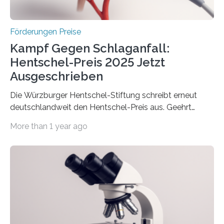
Höhe…
Förderungen Preise
Kampf Gegen Schlaganfall:
Hentschel-Preis 2025 Jetzt
Ausgeschrieben
Die Würzburger Hentschel-Stiftung schreibt erneut
deutschlandweit den Hentschel-Preis aus. Geehrt
werden soll eine herausragende Doktorarbeit oder eine
More than 1 year ago
hochrangige wissenschaftliche Publikation zum Thema
Schlaganfall. Die Hentschel-Stiftung „Kampf dem
Schlaganfall“ mit Sitz in Würzburg fördert die
Schlaganfallforschung, um die Behandlung der
Betroffenen zu verbessern. Dazu schreibt sie auch in
diesem Jahr wieder deutschlandweit den Hentschel-
Preis aus. Er richtet sich gezielt an jüngere
Forscherinnen und Forscher unter 40 Jahren. Geehrt