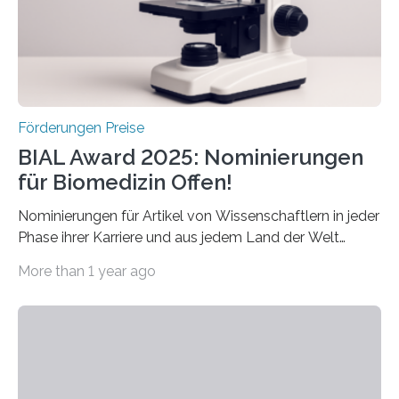
werden soll eine herausragende Doktorarbeit oder eine
hochrangige wissenschaftliche Publikation zum Thema
Schlaganfall….
Förderungen Preise
BIAL Award 2025: Nominierungen
für Biomedizin Offen!
Nominierungen für Artikel von Wissenschaftlern in jeder
Phase ihrer Karriere und aus jedem Land der Welt
willkommen sind Dieser internationale Preis wurde ins
More than 1 year ago
Leben gerufen, um die bemerkenswertesten
wissenschaftlichen Entdeckungen im biomedizinischen
Bereich auszuzeichnen. Er hat sich einen wachsenden
Ruf als Vorstufe zum Nobelpreis erarbeitet, da er in
einer früheren Ausgabe zwei Autoren auszeichnete, die
später mit dem Nobelpreis für Medizin geehrt wurden.