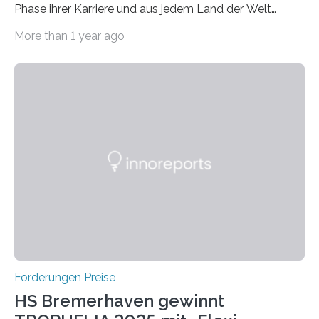
Phase ihrer Karriere und aus jedem Land der Welt
willkommen sind Dieser internationale Preis wurde ins
More than 1 year ago
Leben gerufen, um die bemerkenswertesten
wissenschaftlichen Entdeckungen im biomedizinischen
Bereich auszuzeichnen. Er hat sich einen wachsenden
Ruf als Vorstufe zum Nobelpreis erarbeitet, da er in
einer früheren Ausgabe zwei Autoren auszeichnete, die
später mit dem Nobelpreis für Medizin geehrt wurden.
Die vierte Ausgabe des internationalen Preises der BIAL
Foundation, des BIAL Award in Biomedicine ist in
vollem…
Förderungen Preise
HS Bremerhaven gewinnt