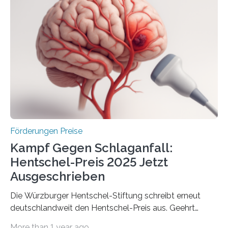
anderem zur Unterstützung der
Industrieforschungsprogramme Industrielle
Gemeinschaftsforschung (IGF), Zentrales
Innovationsprogramm Mittelstand (ZIM) und
Innovationskompetenz INNO-KOM. Auf dem
Innovationstag Mittelstand 2025 am 5. Juni 2025 in
Berlin überbrachte das Bundesministerium für
Wirtschaft und Energie eine gute Nachricht:
Überplanmäßige Verpflichtungsermächtigungen in
Höhe…
Förderungen Preise
Kampf Gegen Schlaganfall:
Hentschel-Preis 2025 Jetzt
Ausgeschrieben
Die Würzburger Hentschel-Stiftung schreibt erneut
deutschlandweit den Hentschel-Preis aus. Geehrt
werden soll eine herausragende Doktorarbeit oder eine
More than 1 year ago