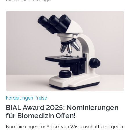
hochrangige wissenschaftliche Publikation zum Thema
Schlaganfall. Die Hentschel-Stiftung „Kampf dem
Schlaganfall“ mit Sitz in Würzburg fördert die
Schlaganfallforschung, um die Behandlung der
Betroffenen zu verbessern. Dazu schreibt sie auch in
diesem Jahr wieder deutschlandweit den Hentschel-
Preis aus. Er richtet sich gezielt an jüngere
Forscherinnen und Forscher unter 40 Jahren. Geehrt
werden soll eine herausragende Doktorarbeit oder eine
hochrangige wissenschaftliche Publikation zum Thema
Schlaganfall….
Förderungen Preise
BIAL Award 2025: Nominierungen
für Biomedizin Offen!
Nominierungen für Artikel von Wissenschaftlern in jeder