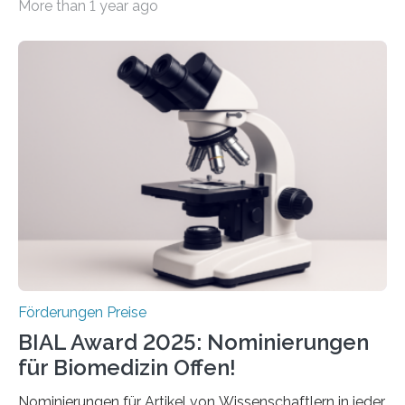
More than 1 year ago
hochrangige wissenschaftliche Publikation zum Thema
Schlaganfall. Die Hentschel-Stiftung „Kampf dem
Schlaganfall“ mit Sitz in Würzburg fördert die
Schlaganfallforschung, um die Behandlung der
Betroffenen zu verbessern. Dazu schreibt sie auch in
diesem Jahr wieder deutschlandweit den Hentschel-
Preis aus. Er richtet sich gezielt an jüngere
Forscherinnen und Forscher unter 40 Jahren. Geehrt
werden soll eine herausragende Doktorarbeit oder eine
hochrangige wissenschaftliche Publikation zum Thema
Schlaganfall….
Förderungen Preise
BIAL Award 2025: Nominierungen
für Biomedizin Offen!
Nominierungen für Artikel von Wissenschaftlern in jeder