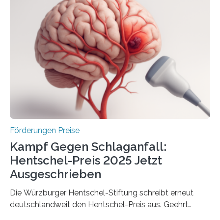
anderem zur Unterstützung der
Industrieforschungsprogramme Industrielle
Gemeinschaftsforschung (IGF), Zentrales
Innovationsprogramm Mittelstand (ZIM) und
Innovationskompetenz INNO-KOM. Auf dem
Innovationstag Mittelstand 2025 am 5. Juni 2025 in
Berlin überbrachte das Bundesministerium für
Wirtschaft und Energie eine gute Nachricht:
Überplanmäßige Verpflichtungsermächtigungen in
Höhe…
Förderungen Preise
Kampf Gegen Schlaganfall:
Hentschel-Preis 2025 Jetzt
Ausgeschrieben
Die Würzburger Hentschel-Stiftung schreibt erneut
deutschlandweit den Hentschel-Preis aus. Geehrt
werden soll eine herausragende Doktorarbeit oder eine