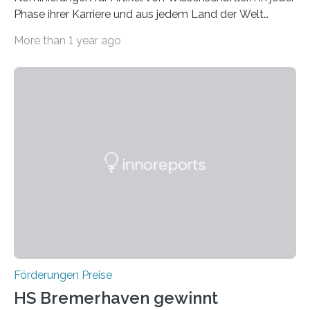
Phase ihrer Karriere und aus jedem Land der Welt
willkommen sind Dieser internationale Preis wurde ins
More than 1 year ago
Leben gerufen, um die bemerkenswertesten
wissenschaftlichen Entdeckungen im biomedizinischen
Bereich auszuzeichnen. Er hat sich einen wachsenden
Ruf als Vorstufe zum Nobelpreis erarbeitet, da er in
einer früheren Ausgabe zwei Autoren auszeichnete, die
später mit dem Nobelpreis für Medizin geehrt wurden.
Die vierte Ausgabe des internationalen Preises der BIAL
Foundation, des BIAL Award in Biomedicine ist in
vollem…
Förderungen Preise
HS Bremerhaven gewinnt