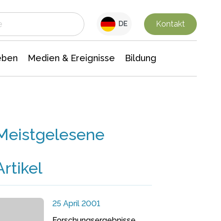
 Leben
Medien & Ereignisse
Interdisziplinäre Forschung
Veranstaltungsnachrichten
n Chemie
Gesellschaftswissenschaften
Kontakt
DE
eben
Medien & Ereignisse
Bildung
Meistgelesene
Artikel
25 April 2001
Forschungsergebnisse