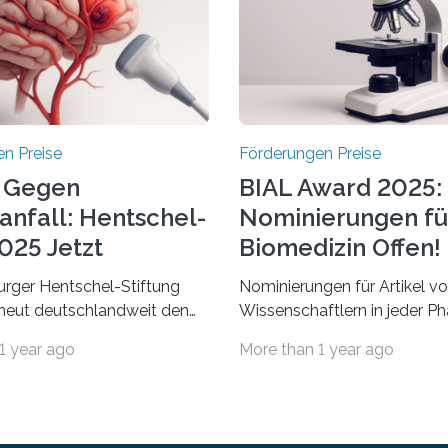
n Preise
Förderungen Preise
 Gegen
BIAL Award 2025:
anfall: Hentschel-
Nominierungen fü
025 Jetzt
Biomedizin Offen!
chrieben
rger Hentschel-Stiftung
Nominierungen für Artikel v
rneut deutschlandweit den
Wissenschaftlern in jeder Ph
Preis aus. Geehrt werden
Karriere und aus jedem Land
1 year ago
More than 1 year ago
herausragende Doktorarbeit
willkommen sind Dieser inte
hochrangige
Preis wurde ins Leben geruf
ftliche Publikation zum
bemerkenswertesten
aganfall. Die Hentschel-
wissenschaftlichen Entdeck