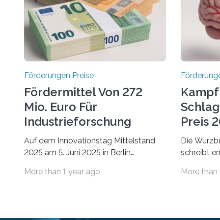
Förderungen Preise
Förderunge
Fördermittel Von 272
Kampf
Mio. Euro Für
Schlag
Industrieforschung
Preis 2
Freigegeben
Ausges
Auf dem Innovationstag Mittelstand
Die Würzbu
2025 am 5. Juni 2025 in Berlin
schreibt e
überbrachte das Bundesministerium
Hentschel-
More than 1 year ago
More than 
für Wirtschaft und Energie eine gute
soll eine 
Nachricht: Überplanmäßige
oder eine 
Verpflichtungsermächtigungen in Höhe
wissenscha
von bis zu 272 Millionen Euro wurden in
Thema Schl