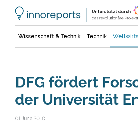
Wissenschaft & Technik
Informationstechnologie
Energie & Elektrotechnik
Unterstützt durch
das revolutionäre Proje
Wissenschaft & Technik
Technik
Weltwirts
DFG fördert Fors
der Universität Er
01 June 2010