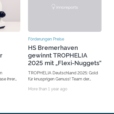
Förderungen Preise
HS Bremerhaven
r
gewinnt TROPHELIA
2025 mit „Flexi-Nuggets“
on
TROPHELIA Deutschland 2025: Gold
ase ihrer
für knusprigen Genuss! Team der
 der Welt
Hochschule Bremerhaven gewinnt mit
More than 1 year ago
rnationale
“Flexi-Nuggets” und vertritt
en, um die
Deutschland bei ECOTROPHELIAMit
der Produktidee “Flexi-Nuggets”
ungen im
gewinnt das Studierenden-Team der