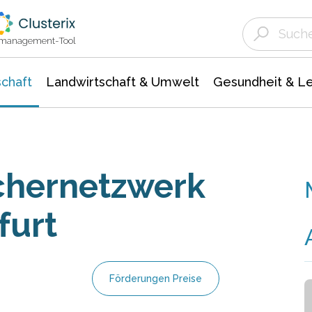
Landwirtschaft & Umwelt
Gesundheit &
Agrar- Forstwissenschaften
Unternehmensmeldungen
Biowissenschafte
Ökologie Umwelt- Naturschutz
ktmanagement-Tool
chaft
Landwirtschaft & Umwelt
Gesundheit & L
chernetzwerk
furt
Förderungen Preise