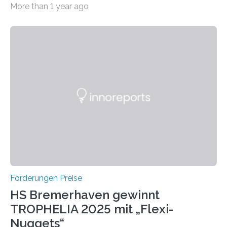
More than 1 year ago
Leben gerufen, um die bemerkenswertesten
wissenschaftlichen Entdeckungen im biomedizinischen
Bereich auszuzeichnen. Er hat sich einen wachsenden
Ruf als Vorstufe zum Nobelpreis erarbeitet, da er in
einer früheren Ausgabe zwei Autoren auszeichnete, die
später mit dem Nobelpreis für Medizin geehrt wurden.
Die vierte Ausgabe des internationalen Preises der BIAL
Foundation, des BIAL Award in Biomedicine ist in
vollem…
Förderungen Preise
HS Bremerhaven gewinnt
TROPHELIA 2025 mit „Flexi-
Nuggets“