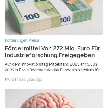
Förderungen Preise
Fördermittel Von 272 Mio. Euro Für
Industrieforschung Freigegeben
Auf dem Innovationstag Mittelstand 2025 am 5. Juni
2025 in Berlin überbrachte das Bundesministerium für
Wirtschaft und Energie eine gute Nachricht:
More than 1 year ago
Überplanmäßige Verpflichtungsermächtigungen in
Höhe von bis zu 272 Millionen Euro wurden in dieser
Woche vom Haushaltsausschuss freigegeben – unter
anderem zur Unterstützung der
Industrieforschungsprogramme Industrielle