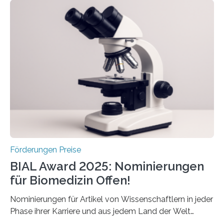
Schlaganfall“ mit Sitz in Würzburg fördert die
Schlaganfallforschung, um die Behandlung der
Betroffenen zu verbessern. Dazu schreibt sie auch in
diesem Jahr wieder deutschlandweit den Hentschel-
Preis aus. Er richtet sich gezielt an jüngere
Forscherinnen und Forscher unter 40 Jahren. Geehrt
werden soll eine herausragende Doktorarbeit oder eine
hochrangige wissenschaftliche Publikation zum Thema
Schlaganfall….
Förderungen Preise
BIAL Award 2025: Nominierungen
für Biomedizin Offen!
Nominierungen für Artikel von Wissenschaftlern in jeder
Phase ihrer Karriere und aus jedem Land der Welt
willkommen sind Dieser internationale Preis wurde ins