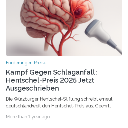
Gemeinschaftsforschung (IGF), Zentrales
Innovationsprogramm Mittelstand (ZIM) und
Innovationskompetenz INNO-KOM. Auf dem
Innovationstag Mittelstand 2025 am 5. Juni 2025 in
Berlin überbrachte das Bundesministerium für
Wirtschaft und Energie eine gute Nachricht:
Überplanmäßige Verpflichtungsermächtigungen in
Höhe…
Förderungen Preise
Kampf Gegen Schlaganfall:
Hentschel-Preis 2025 Jetzt
Ausgeschrieben
Die Würzburger Hentschel-Stiftung schreibt erneut
deutschlandweit den Hentschel-Preis aus. Geehrt
werden soll eine herausragende Doktorarbeit oder eine
More than 1 year ago
hochrangige wissenschaftliche Publikation zum Thema
Schlaganfall. Die Hentschel-Stiftung „Kampf dem