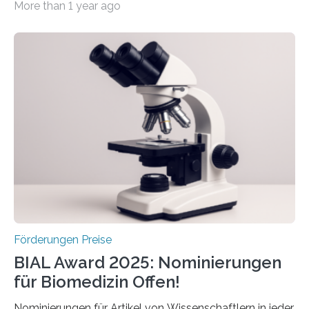
More than 1 year ago
hochrangige wissenschaftliche Publikation zum Thema
Schlaganfall. Die Hentschel-Stiftung „Kampf dem
Schlaganfall“ mit Sitz in Würzburg fördert die
Schlaganfallforschung, um die Behandlung der
Betroffenen zu verbessern. Dazu schreibt sie auch in
diesem Jahr wieder deutschlandweit den Hentschel-
Preis aus. Er richtet sich gezielt an jüngere
Forscherinnen und Forscher unter 40 Jahren. Geehrt
werden soll eine herausragende Doktorarbeit oder eine
hochrangige wissenschaftliche Publikation zum Thema
Schlaganfall….
Förderungen Preise
BIAL Award 2025: Nominierungen
für Biomedizin Offen!
Nominierungen für Artikel von Wissenschaftlern in jeder