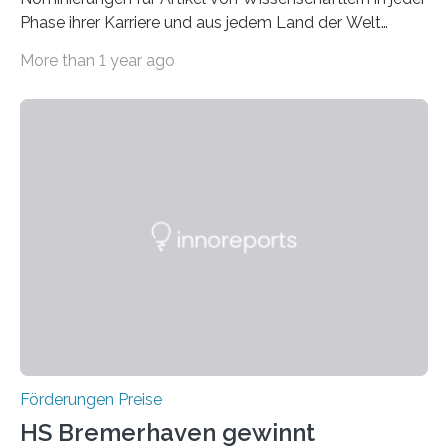
Phase ihrer Karriere und aus jedem Land der Welt
willkommen sind Dieser internationale Preis wurde ins
More than 1 year ago
Leben gerufen, um die bemerkenswertesten
wissenschaftlichen Entdeckungen im biomedizinischen
Bereich auszuzeichnen. Er hat sich einen wachsenden
Ruf als Vorstufe zum Nobelpreis erarbeitet, da er in
einer früheren Ausgabe zwei Autoren auszeichnete, die
später mit dem Nobelpreis für Medizin geehrt wurden.
Die vierte Ausgabe des internationalen Preises der BIAL
Foundation, des BIAL Award in Biomedicine ist in
vollem…
Förderungen Preise
HS Bremerhaven gewinnt