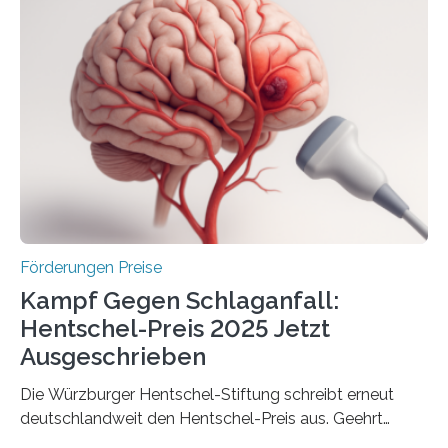
anderem zur Unterstützung der
Industrieforschungsprogramme Industrielle
Gemeinschaftsforschung (IGF), Zentrales
Innovationsprogramm Mittelstand (ZIM) und
Innovationskompetenz INNO-KOM. Auf dem
Innovationstag Mittelstand 2025 am 5. Juni 2025 in
Berlin überbrachte das Bundesministerium für
Wirtschaft und Energie eine gute Nachricht:
Überplanmäßige Verpflichtungsermächtigungen in
Höhe…
Förderungen Preise
Kampf Gegen Schlaganfall:
Hentschel-Preis 2025 Jetzt
Ausgeschrieben
Die Würzburger Hentschel-Stiftung schreibt erneut
deutschlandweit den Hentschel-Preis aus. Geehrt
werden soll eine herausragende Doktorarbeit oder eine