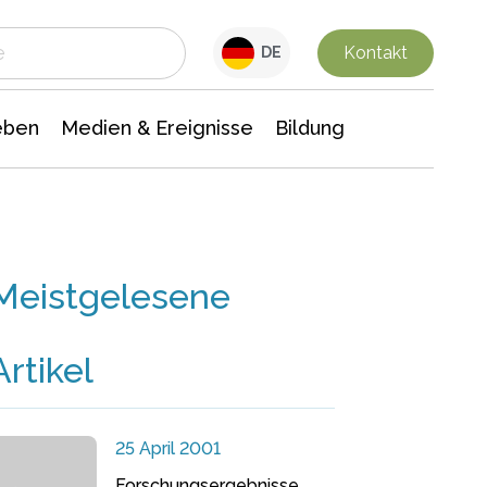
 Leben
Medien & Ereignisse
Interdisziplinäre Forschung
Veranstaltungsnachrichten
n Chemie
Gesellschaftswissenschaften
Kontakt
DE
eben
Medien & Ereignisse
Bildung
Meistgelesene
Artikel
25 April 2001
Forschungsergebnisse