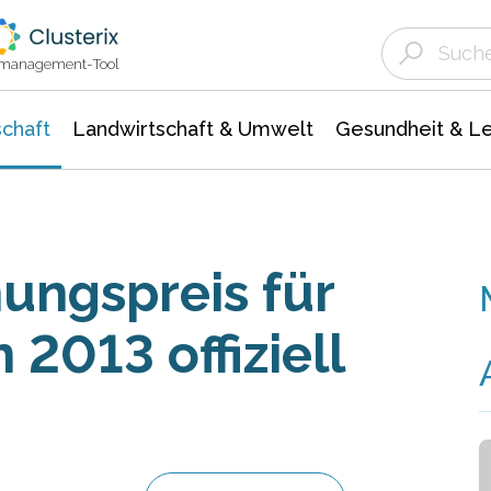
Landwirtschaft & Umwelt
Gesundheit &
Agrar- Forstwissenschaften
Unternehmensmeldungen
Biowissenschafte
Ökologie Umwelt- Naturschutz
ktmanagement-Tool
chaft
Landwirtschaft & Umwelt
Gesundheit & L
ungspreis für
2013 offiziell