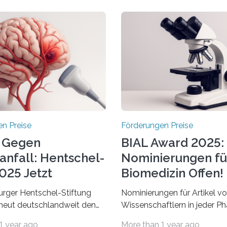
n Preise
Förderungen Preise
 Gegen
BIAL Award 2025:
anfall: Hentschel-
Nominierungen fü
025 Jetzt
Biomedizin Offen!
chrieben
rger Hentschel-Stiftung
Nominierungen für Artikel v
rneut deutschlandweit den
Wissenschaftlern in jeder Ph
Preis aus. Geehrt werden
Karriere und aus jedem Land
1 year ago
More than 1 year ago