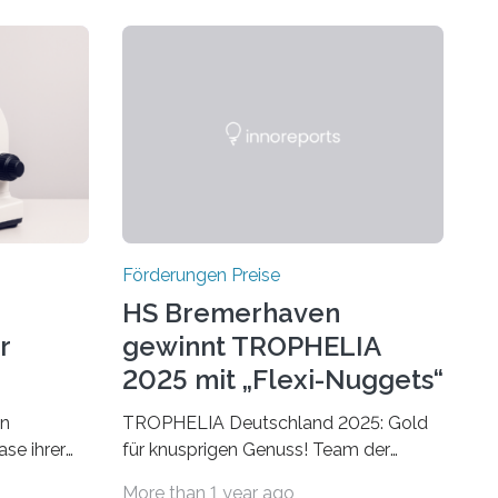
Förderungen Preise
HS Bremerhaven
r
gewinnt TROPHELIA
2025 mit „Flexi-Nuggets“
on
TROPHELIA Deutschland 2025: Gold
ase ihrer
für knusprigen Genuss! Team der
 der Welt
Hochschule Bremerhaven gewinnt mit
More than 1 year ago