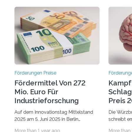
Förderungen Preise
Förderunge
Fördermittel Von 272
Kampf
Mio. Euro Für
Schlag
Industrieforschung
Preis 2
Freigegeben
Ausges
Auf dem Innovationstag Mittelstand
Die Würzbu
2025 am 5. Juni 2025 in Berlin
schreibt e
überbrachte das Bundesministerium
Hentschel-
More than 1 year ago
More than 