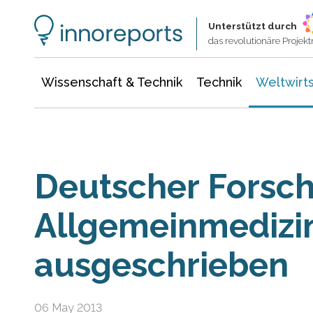
Wissenschaft & Technik
Informationstechnologie
Energie & Elektrotechnik
Unterstützt durch
das revolutionäre Proje
Wissenschaft & Technik
Technik
Weltwirts
Deutscher Forsch
Allgemeinmedizin 
ausgeschrieben
06 May 2013