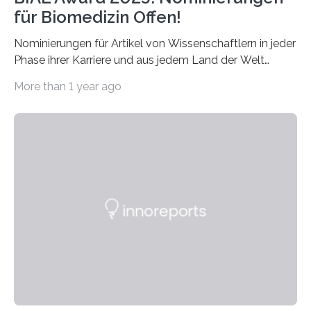
für Biomedizin Offen!
Nominierungen für Artikel von Wissenschaftlern in jeder
Phase ihrer Karriere und aus jedem Land der Welt
willkommen sind Dieser internationale Preis wurde ins
More than 1 year ago
Leben gerufen, um die bemerkenswertesten
wissenschaftlichen Entdeckungen im biomedizinischen
Bereich auszuzeichnen. Er hat sich einen wachsenden
Ruf als Vorstufe zum Nobelpreis erarbeitet, da er in
einer früheren Ausgabe zwei Autoren auszeichnete, die
später mit dem Nobelpreis für Medizin geehrt wurden.
Die vierte Ausgabe des internationalen Preises der BIAL
Foundation, des BIAL Award in Biomedicine ist in
vollem…