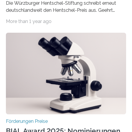
Die Würzburger Hentschel-Stiftung schreibt erneut
deutschlandweit den Hentschel-Preis aus. Geehrt
werden soll eine herausragende Doktorarbeit oder eine
More than 1 year ago
hochrangige wissenschaftliche Publikation zum Thema
Schlaganfall. Die Hentschel-Stiftung „Kampf dem
Schlaganfall“ mit Sitz in Würzburg fördert die
Schlaganfallforschung, um die Behandlung der
Betroffenen zu verbessern. Dazu schreibt sie auch in
diesem Jahr wieder deutschlandweit den Hentschel-
Preis aus. Er richtet sich gezielt an jüngere
Forscherinnen und Forscher unter 40 Jahren. Geehrt
werden soll eine herausragende Doktorarbeit oder eine
hochrangige wissenschaftliche Publikation zum Thema
Schlaganfall….
Förderungen Preise
BIAL Award 2025: Nominierungen