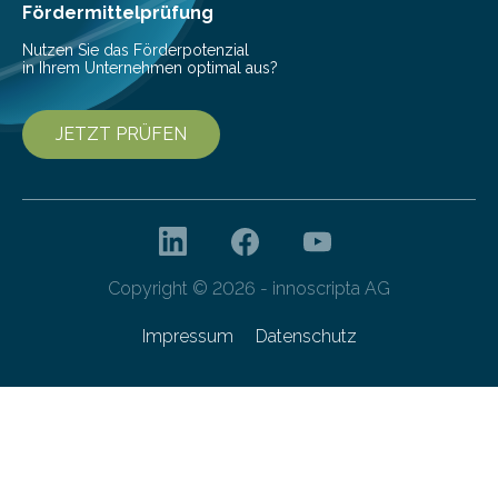
Franziska Diebel, Pauline Hoffmann und Yusuf Toprak
Fördermittelprüfung
entwickelt. Mit nur…
Nutzen Sie das Förderpotenzial
in Ihrem Unternehmen optimal aus?
JETZT PRÜFEN
Copyright © 2026 - innoscripta AG
Impressum
Datenschutz