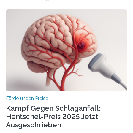
Überplanmäßige Verpflichtungsermächtigungen in
Höhe von bis zu 272 Millionen Euro wurden in dieser
Woche vom Haushaltsausschuss freigegeben – unter
anderem zur Unterstützung der
Industrieforschungsprogramme Industrielle
Gemeinschaftsforschung (IGF), Zentrales
Innovationsprogramm Mittelstand (ZIM) und
Innovationskompetenz INNO-KOM. Auf dem
Innovationstag Mittelstand 2025 am 5. Juni 2025 in
Berlin überbrachte das Bundesministerium für
Wirtschaft und Energie eine gute Nachricht:
Überplanmäßige Verpflichtungsermächtigungen in
Höhe…
Förderungen Preise
Kampf Gegen Schlaganfall:
Hentschel-Preis 2025 Jetzt
Ausgeschrieben