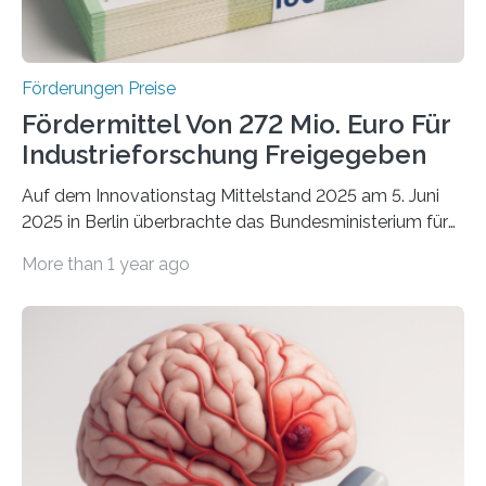
Förderungen Preise
Fördermittel Von 272 Mio. Euro Für
Industrieforschung Freigegeben
Auf dem Innovationstag Mittelstand 2025 am 5. Juni
2025 in Berlin überbrachte das Bundesministerium für
Wirtschaft und Energie eine gute Nachricht:
More than 1 year ago
Überplanmäßige Verpflichtungsermächtigungen in
Höhe von bis zu 272 Millionen Euro wurden in dieser
Woche vom Haushaltsausschuss freigegeben – unter
anderem zur Unterstützung der
Industrieforschungsprogramme Industrielle
Gemeinschaftsforschung (IGF), Zentrales
Innovationsprogramm Mittelstand (ZIM) und
Innovationskompetenz INNO-KOM. Auf dem
Innovationstag Mittelstand 2025 am 5. Juni 2025 in