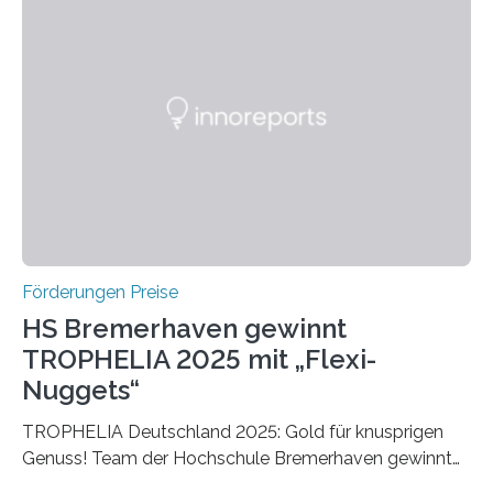
Ruf als Vorstufe zum Nobelpreis erarbeitet, da er in
einer früheren Ausgabe zwei Autoren auszeichnete, die
später mit dem Nobelpreis für Medizin geehrt wurden.
Die vierte Ausgabe des internationalen Preises der BIAL
Foundation, des BIAL Award in Biomedicine ist in
vollem…
Förderungen Preise
HS Bremerhaven gewinnt
TROPHELIA 2025 mit „Flexi-
Nuggets“
TROPHELIA Deutschland 2025: Gold für knusprigen
Genuss! Team der Hochschule Bremerhaven gewinnt
mit “Flexi-Nuggets” und vertritt Deutschland bei