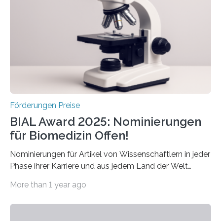
diesem Jahr wieder deutschlandweit den Hentschel-
Preis aus. Er richtet sich gezielt an jüngere
Forscherinnen und Forscher unter 40 Jahren. Geehrt
werden soll eine herausragende Doktorarbeit oder eine
hochrangige wissenschaftliche Publikation zum Thema
Schlaganfall….
Förderungen Preise
BIAL Award 2025: Nominierungen
für Biomedizin Offen!
Nominierungen für Artikel von Wissenschaftlern in jeder
Phase ihrer Karriere und aus jedem Land der Welt
willkommen sind Dieser internationale Preis wurde ins
More than 1 year ago
Leben gerufen, um die bemerkenswertesten
wissenschaftlichen Entdeckungen im biomedizinischen
Bereich auszuzeichnen. Er hat sich einen wachsenden