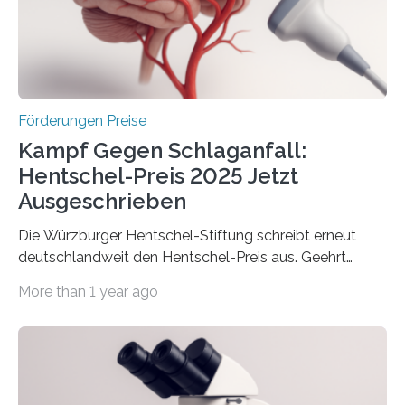
Berlin überbrachte das Bundesministerium für
Wirtschaft und Energie eine gute Nachricht:
Überplanmäßige Verpflichtungsermächtigungen in
Höhe…
Förderungen Preise
Kampf Gegen Schlaganfall:
Hentschel-Preis 2025 Jetzt
Ausgeschrieben
Die Würzburger Hentschel-Stiftung schreibt erneut
deutschlandweit den Hentschel-Preis aus. Geehrt
werden soll eine herausragende Doktorarbeit oder eine
More than 1 year ago
hochrangige wissenschaftliche Publikation zum Thema
Schlaganfall. Die Hentschel-Stiftung „Kampf dem
Schlaganfall“ mit Sitz in Würzburg fördert die
Schlaganfallforschung, um die Behandlung der
Betroffenen zu verbessern. Dazu schreibt sie auch in