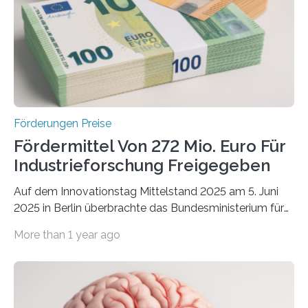
Förderungen Preise
Fördermittel Von 272 Mio. Euro Für
Industrieforschung Freigegeben
Auf dem Innovationstag Mittelstand 2025 am 5. Juni
2025 in Berlin überbrachte das Bundesministerium für
Wirtschaft und Energie eine gute Nachricht:
More than 1 year ago
Überplanmäßige Verpflichtungsermächtigungen in
Höhe von bis zu 272 Millionen Euro wurden in dieser
Woche vom Haushaltsausschuss freigegeben – unter
anderem zur Unterstützung der
Industrieforschungsprogramme Industrielle