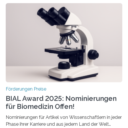
Schlaganfall. Die Hentschel-Stiftung „Kampf dem
Schlaganfall“ mit Sitz in Würzburg fördert die
Schlaganfallforschung, um die Behandlung der
Betroffenen zu verbessern. Dazu schreibt sie auch in
diesem Jahr wieder deutschlandweit den Hentschel-
Preis aus. Er richtet sich gezielt an jüngere
Forscherinnen und Forscher unter 40 Jahren. Geehrt
werden soll eine herausragende Doktorarbeit oder eine
hochrangige wissenschaftliche Publikation zum Thema
Schlaganfall….
Förderungen Preise
BIAL Award 2025: Nominierungen
für Biomedizin Offen!
Nominierungen für Artikel von Wissenschaftlern in jeder
Phase ihrer Karriere und aus jedem Land der Welt