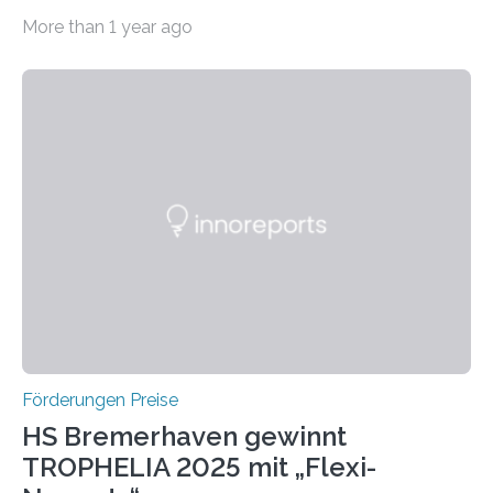
willkommen sind Dieser internationale Preis wurde ins
More than 1 year ago
Leben gerufen, um die bemerkenswertesten
wissenschaftlichen Entdeckungen im biomedizinischen
Bereich auszuzeichnen. Er hat sich einen wachsenden
Ruf als Vorstufe zum Nobelpreis erarbeitet, da er in
einer früheren Ausgabe zwei Autoren auszeichnete, die
später mit dem Nobelpreis für Medizin geehrt wurden.
Die vierte Ausgabe des internationalen Preises der BIAL
Foundation, des BIAL Award in Biomedicine ist in
vollem…
Förderungen Preise
HS Bremerhaven gewinnt
TROPHELIA 2025 mit „Flexi-