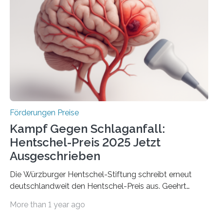
Gemeinschaftsforschung (IGF), Zentrales
Innovationsprogramm Mittelstand (ZIM) und
Innovationskompetenz INNO-KOM. Auf dem
Innovationstag Mittelstand 2025 am 5. Juni 2025 in
Berlin überbrachte das Bundesministerium für
Wirtschaft und Energie eine gute Nachricht:
Überplanmäßige Verpflichtungsermächtigungen in
Höhe…
Förderungen Preise
Kampf Gegen Schlaganfall:
Hentschel-Preis 2025 Jetzt
Ausgeschrieben
Die Würzburger Hentschel-Stiftung schreibt erneut
deutschlandweit den Hentschel-Preis aus. Geehrt
werden soll eine herausragende Doktorarbeit oder eine
More than 1 year ago
hochrangige wissenschaftliche Publikation zum Thema