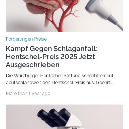
Berlin überbrachte das Bundesministerium für
Wirtschaft und Energie eine gute Nachricht:
Überplanmäßige Verpflichtungsermächtigungen in
Höhe…
Förderungen Preise
Kampf Gegen Schlaganfall:
Hentschel-Preis 2025 Jetzt
Ausgeschrieben
Die Würzburger Hentschel-Stiftung schreibt erneut
deutschlandweit den Hentschel-Preis aus. Geehrt
werden soll eine herausragende Doktorarbeit oder eine
More than 1 year ago
hochrangige wissenschaftliche Publikation zum Thema
Schlaganfall. Die Hentschel-Stiftung „Kampf dem
Schlaganfall“ mit Sitz in Würzburg fördert die
Schlaganfallforschung, um die Behandlung der
Betroffenen zu verbessern. Dazu schreibt sie auch in