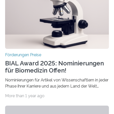
diesem Jahr wieder deutschlandweit den Hentschel-
Preis aus. Er richtet sich gezielt an jüngere
Forscherinnen und Forscher unter 40 Jahren. Geehrt
werden soll eine herausragende Doktorarbeit oder eine
hochrangige wissenschaftliche Publikation zum Thema
Schlaganfall….
Förderungen Preise
BIAL Award 2025: Nominierungen
für Biomedizin Offen!
Nominierungen für Artikel von Wissenschaftlern in jeder
Phase ihrer Karriere und aus jedem Land der Welt
willkommen sind Dieser internationale Preis wurde ins
More than 1 year ago
Leben gerufen, um die bemerkenswertesten
wissenschaftlichen Entdeckungen im biomedizinischen
Bereich auszuzeichnen. Er hat sich einen wachsenden