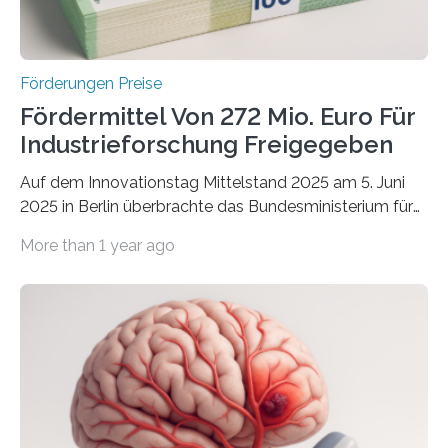
Förderungen Preise
Fördermittel Von 272 Mio. Euro Für
Industrieforschung Freigegeben
Auf dem Innovationstag Mittelstand 2025 am 5. Juni
2025 in Berlin überbrachte das Bundesministerium für
Wirtschaft und Energie eine gute Nachricht:
More than 1 year ago
Überplanmäßige Verpflichtungsermächtigungen in
Höhe von bis zu 272 Millionen Euro wurden in dieser
Woche vom Haushaltsausschuss freigegeben – unter
anderem zur Unterstützung der
Industrieforschungsprogramme Industrielle
Gemeinschaftsforschung (IGF), Zentrales
Innovationsprogramm Mittelstand (ZIM) und
Innovationskompetenz INNO-KOM. Auf dem
Innovationstag Mittelstand 2025 am 5. Juni 2025 in