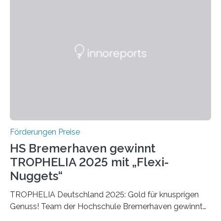
Ruf als Vorstufe zum Nobelpreis erarbeitet, da er in
einer früheren Ausgabe zwei Autoren auszeichnete, die
später mit dem Nobelpreis für Medizin geehrt wurden.
Die vierte Ausgabe des internationalen Preises der BIAL
Foundation, des BIAL Award in Biomedicine ist in
vollem…
Förderungen Preise
HS Bremerhaven gewinnt
TROPHELIA 2025 mit „Flexi-
Nuggets“
TROPHELIA Deutschland 2025: Gold für knusprigen
Genuss! Team der Hochschule Bremerhaven gewinnt
mit “Flexi-Nuggets” und vertritt Deutschland bei