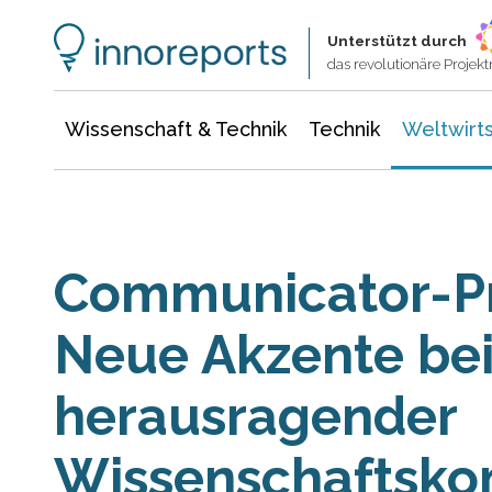
Wissenschaft & Technik
Informationstechnologie
Energie & Elektrotechnik
Unterstützt durch
das revolutionäre Proje
Wissenschaft & Technik
Technik
Weltwirts
Communicator-Pr
Neue Akzente be
herausragender
Wissenschaftsko