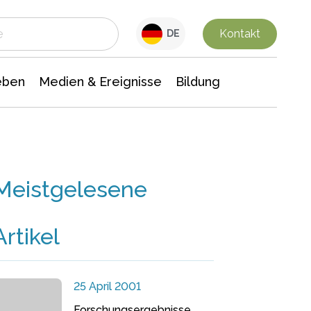
 Leben
Medien & Ereignisse
Interdisziplinäre Forschung
Veranstaltungsnachrichten
n Chemie
Gesellschaftswissenschaften
Kontakt
DE
eben
Medien & Ereignisse
Bildung
Meistgelesene
Artikel
25 April 2001
Forschungsergebnisse