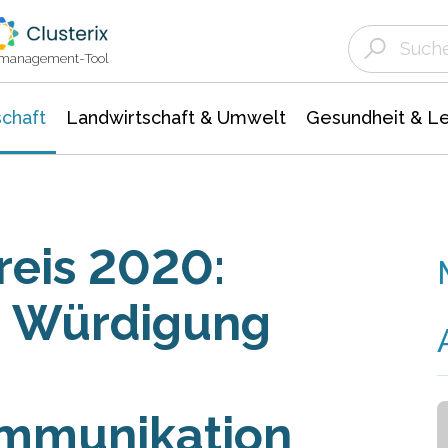
Landwirtschaft & Umwelt
Gesundheit &
Agrar- Forstwissenschaften
Unternehmensmeldungen
Biowissenschafte
Ökologie Umwelt- Naturschutz
ktmanagement-Tool
chaft
Landwirtschaft & Umwelt
Gesundheit & L
eis 2020:
i Würdigung
mmunikation