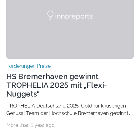
später mit dem Nobelpreis für Medizin geehrt wurden.
Die vierte Ausgabe des internationalen Preises der BIAL
Foundation, des BIAL Award in Biomedicine ist in
vollem…
Förderungen Preise
HS Bremerhaven gewinnt
TROPHELIA 2025 mit „Flexi-
Nuggets“
TROPHELIA Deutschland 2025: Gold für knusprigen
Genuss! Team der Hochschule Bremerhaven gewinnt
mit “Flexi-Nuggets” und vertritt Deutschland bei
More than 1 year ago
ECOTROPHELIAMit der Produktidee “Flexi-Nuggets”
gewinnt das Studierenden-Team der Hochschule