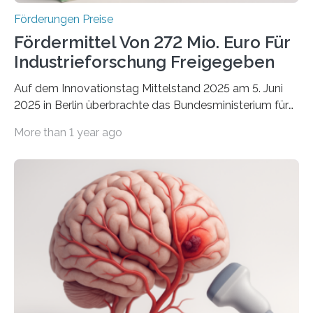
Förderungen Preise
Fördermittel Von 272 Mio. Euro Für
Industrieforschung Freigegeben
Auf dem Innovationstag Mittelstand 2025 am 5. Juni
2025 in Berlin überbrachte das Bundesministerium für
Wirtschaft und Energie eine gute Nachricht:
More than 1 year ago
Überplanmäßige Verpflichtungsermächtigungen in
Höhe von bis zu 272 Millionen Euro wurden in dieser
Woche vom Haushaltsausschuss freigegeben – unter
anderem zur Unterstützung der
Industrieforschungsprogramme Industrielle
Gemeinschaftsforschung (IGF), Zentrales
Innovationsprogramm Mittelstand (ZIM) und
Innovationskompetenz INNO-KOM. Auf dem
Innovationstag Mittelstand 2025 am 5. Juni 2025 in
Berlin überbrachte das Bundesministerium für
Wirtschaft und Energie eine gute Nachricht: