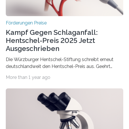
Überplanmäßige Verpflichtungsermächtigungen in
Höhe…
Förderungen Preise
Kampf Gegen Schlaganfall:
Hentschel-Preis 2025 Jetzt
Ausgeschrieben
Die Würzburger Hentschel-Stiftung schreibt erneut
deutschlandweit den Hentschel-Preis aus. Geehrt
werden soll eine herausragende Doktorarbeit oder eine
More than 1 year ago
hochrangige wissenschaftliche Publikation zum Thema
Schlaganfall. Die Hentschel-Stiftung „Kampf dem
Schlaganfall“ mit Sitz in Würzburg fördert die
Schlaganfallforschung, um die Behandlung der
Betroffenen zu verbessern. Dazu schreibt sie auch in
diesem Jahr wieder deutschlandweit den Hentschel-
Preis aus. Er richtet sich gezielt an jüngere
Forscherinnen und Forscher unter 40 Jahren. Geehrt