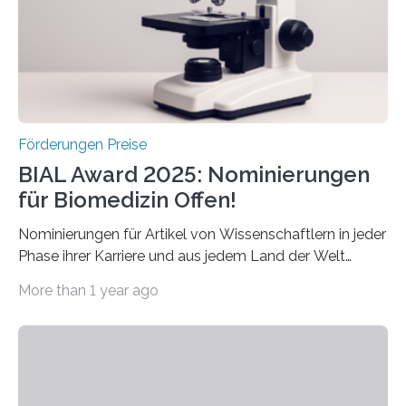
werden soll eine herausragende Doktorarbeit oder eine
hochrangige wissenschaftliche Publikation zum Thema
Schlaganfall….
Förderungen Preise
BIAL Award 2025: Nominierungen
für Biomedizin Offen!
Nominierungen für Artikel von Wissenschaftlern in jeder
Phase ihrer Karriere und aus jedem Land der Welt
willkommen sind Dieser internationale Preis wurde ins
More than 1 year ago
Leben gerufen, um die bemerkenswertesten
wissenschaftlichen Entdeckungen im biomedizinischen
Bereich auszuzeichnen. Er hat sich einen wachsenden
Ruf als Vorstufe zum Nobelpreis erarbeitet, da er in
einer früheren Ausgabe zwei Autoren auszeichnete, die