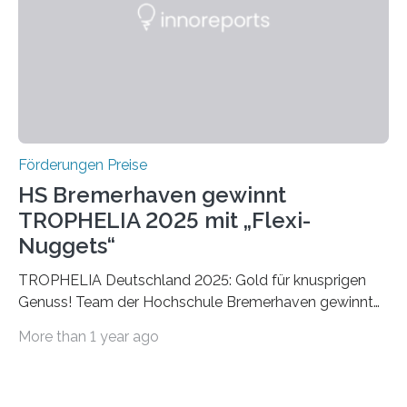
Foundation, des BIAL Award in Biomedicine ist in
vollem…
Förderungen Preise
HS Bremerhaven gewinnt
TROPHELIA 2025 mit „Flexi-
Nuggets“
TROPHELIA Deutschland 2025: Gold für knusprigen
Genuss! Team der Hochschule Bremerhaven gewinnt
mit “Flexi-Nuggets” und vertritt Deutschland bei
More than 1 year ago
ECOTROPHELIAMit der Produktidee “Flexi-Nuggets”
gewinnt das Studierenden-Team der Hochschule
Bremerhaven den diesjährigen TROPHELIA-