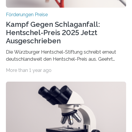
Höhe…
Förderungen Preise
Kampf Gegen Schlaganfall:
Hentschel-Preis 2025 Jetzt
Ausgeschrieben
Die Würzburger Hentschel-Stiftung schreibt erneut
deutschlandweit den Hentschel-Preis aus. Geehrt
werden soll eine herausragende Doktorarbeit oder eine
More than 1 year ago
hochrangige wissenschaftliche Publikation zum Thema
Schlaganfall. Die Hentschel-Stiftung „Kampf dem
Schlaganfall“ mit Sitz in Würzburg fördert die
Schlaganfallforschung, um die Behandlung der
Betroffenen zu verbessern. Dazu schreibt sie auch in
diesem Jahr wieder deutschlandweit den Hentschel-
Preis aus. Er richtet sich gezielt an jüngere
Forscherinnen und Forscher unter 40 Jahren. Geehrt
werden soll eine herausragende Doktorarbeit oder eine