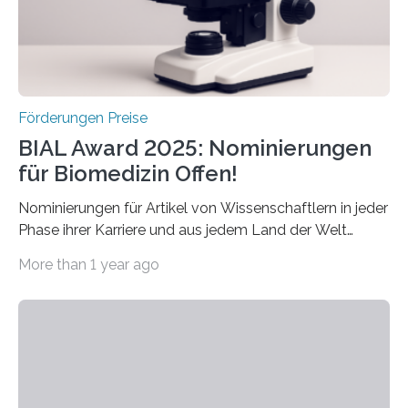
hochrangige wissenschaftliche Publikation zum Thema
Schlaganfall….
Förderungen Preise
BIAL Award 2025: Nominierungen
für Biomedizin Offen!
Nominierungen für Artikel von Wissenschaftlern in jeder
Phase ihrer Karriere und aus jedem Land der Welt
willkommen sind Dieser internationale Preis wurde ins
More than 1 year ago
Leben gerufen, um die bemerkenswertesten
wissenschaftlichen Entdeckungen im biomedizinischen
Bereich auszuzeichnen. Er hat sich einen wachsenden
Ruf als Vorstufe zum Nobelpreis erarbeitet, da er in
einer früheren Ausgabe zwei Autoren auszeichnete, die
später mit dem Nobelpreis für Medizin geehrt wurden.
Die vierte Ausgabe des internationalen Preises der BIAL