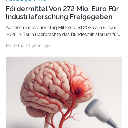
Fördermittel Von 272 Mio. Euro Für
Industrieforschung Freigegeben
Auf dem Innovationstag Mittelstand 2025 am 5. Juni
2025 in Berlin überbrachte das Bundesministerium für
Wirtschaft und Energie eine gute Nachricht:
More than 1 year ago
Überplanmäßige Verpflichtungsermächtigungen in
Höhe von bis zu 272 Millionen Euro wurden in dieser
Woche vom Haushaltsausschuss freigegeben – unter
anderem zur Unterstützung der
Industrieforschungsprogramme Industrielle
Gemeinschaftsforschung (IGF), Zentrales
Innovationsprogramm Mittelstand (ZIM) und
Innovationskompetenz INNO-KOM. Auf dem
Innovationstag Mittelstand 2025 am 5. Juni 2025 in
Berlin überbrachte das Bundesministerium für
Wirtschaft und Energie eine gute Nachricht:
Überplanmäßige Verpflichtungsermächtigungen in