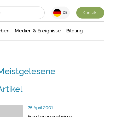
 Leben
Medien & Ereignisse
Interdisziplinäre Forschung
Veranstaltungsnachrichten
n Chemie
Gesellschaftswissenschaften
Kontakt
DE
eben
Medien & Ereignisse
Bildung
Meistgelesene
Artikel
25 April 2001
Forschungsergebnisse