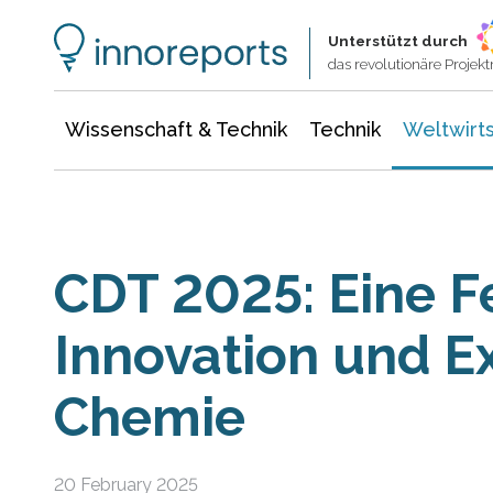
Wissenschaft & Technik
Informationstechnologie
Energie & Elektrotechnik
Unterstützt durch
das revolutionäre Proje
Wissenschaft & Technik
Technik
Weltwirts
CDT 2025: Eine Fe
Innovation und Ex
Chemie
20 February 2025