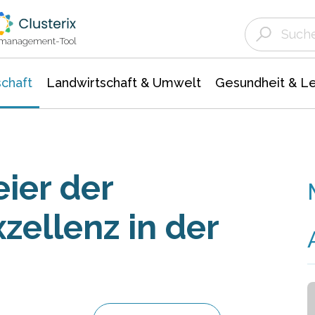
Landwirtschaft & Umwelt
Gesundheit &
Agrar- Forstwissenschaften
Unternehmensmeldungen
Biowissenschafte
Ökologie Umwelt- Naturschutz
ktmanagement-Tool
chaft
Landwirtschaft & Umwelt
Gesundheit & L
ier der
zellenz in der