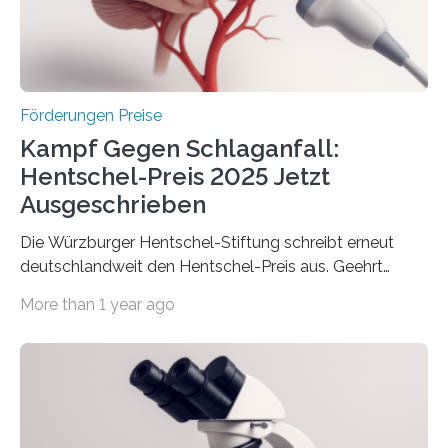
Berlin überbrachte das Bundesministerium für
Wirtschaft und Energie eine gute Nachricht:
Überplanmäßige Verpflichtungsermächtigungen in
Höhe…
Förderungen Preise
Kampf Gegen Schlaganfall:
Hentschel-Preis 2025 Jetzt
Ausgeschrieben
Die Würzburger Hentschel-Stiftung schreibt erneut
deutschlandweit den Hentschel-Preis aus. Geehrt
werden soll eine herausragende Doktorarbeit oder eine
More than 1 year ago
hochrangige wissenschaftliche Publikation zum Thema
Schlaganfall. Die Hentschel-Stiftung „Kampf dem
Schlaganfall“ mit Sitz in Würzburg fördert die
Schlaganfallforschung, um die Behandlung der
Betroffenen zu verbessern. Dazu schreibt sie auch in
diesem Jahr wieder deutschlandweit den Hentschel-