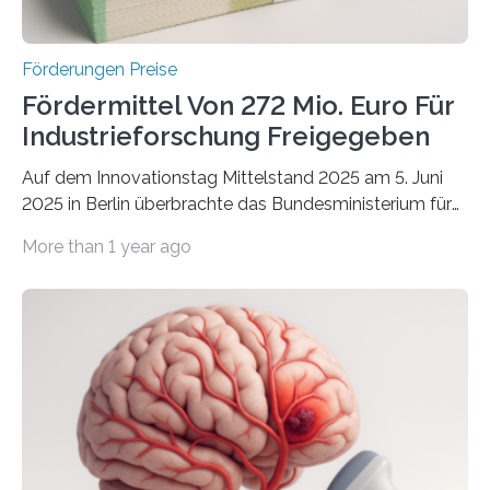
Förderungen Preise
Fördermittel Von 272 Mio. Euro Für
Industrieforschung Freigegeben
Auf dem Innovationstag Mittelstand 2025 am 5. Juni
2025 in Berlin überbrachte das Bundesministerium für
Wirtschaft und Energie eine gute Nachricht:
More than 1 year ago
Überplanmäßige Verpflichtungsermächtigungen in
Höhe von bis zu 272 Millionen Euro wurden in dieser
Woche vom Haushaltsausschuss freigegeben – unter
anderem zur Unterstützung der
Industrieforschungsprogramme Industrielle
Gemeinschaftsforschung (IGF), Zentrales
Innovationsprogramm Mittelstand (ZIM) und
Innovationskompetenz INNO-KOM. Auf dem
Innovationstag Mittelstand 2025 am 5. Juni 2025 in