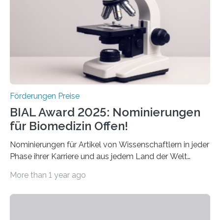
Preis aus. Er richtet sich gezielt an jüngere
Forscherinnen und Forscher unter 40 Jahren. Geehrt
werden soll eine herausragende Doktorarbeit oder eine
hochrangige wissenschaftliche Publikation zum Thema
Schlaganfall….
Förderungen Preise
BIAL Award 2025: Nominierungen
für Biomedizin Offen!
Nominierungen für Artikel von Wissenschaftlern in jeder
Phase ihrer Karriere und aus jedem Land der Welt
willkommen sind Dieser internationale Preis wurde ins
More than 1 year ago
Leben gerufen, um die bemerkenswertesten
wissenschaftlichen Entdeckungen im biomedizinischen
Bereich auszuzeichnen. Er hat sich einen wachsenden
Ruf als Vorstufe zum Nobelpreis erarbeitet, da er in