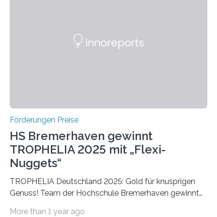
einer früheren Ausgabe zwei Autoren auszeichnete, die
später mit dem Nobelpreis für Medizin geehrt wurden.
Die vierte Ausgabe des internationalen Preises der BIAL
Foundation, des BIAL Award in Biomedicine ist in
vollem…
Förderungen Preise
HS Bremerhaven gewinnt
TROPHELIA 2025 mit „Flexi-
Nuggets“
TROPHELIA Deutschland 2025: Gold für knusprigen
Genuss! Team der Hochschule Bremerhaven gewinnt
mit “Flexi-Nuggets” und vertritt Deutschland bei
More than 1 year ago
ECOTROPHELIAMit der Produktidee “Flexi-Nuggets”