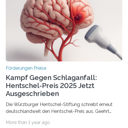
Industrieforschungsprogramme Industrielle
Gemeinschaftsforschung (IGF), Zentrales
Innovationsprogramm Mittelstand (ZIM) und
Innovationskompetenz INNO-KOM. Auf dem
Innovationstag Mittelstand 2025 am 5. Juni 2025 in
Berlin überbrachte das Bundesministerium für
Wirtschaft und Energie eine gute Nachricht:
Überplanmäßige Verpflichtungsermächtigungen in
Höhe…
Förderungen Preise
Kampf Gegen Schlaganfall:
Hentschel-Preis 2025 Jetzt
Ausgeschrieben
Die Würzburger Hentschel-Stiftung schreibt erneut
deutschlandweit den Hentschel-Preis aus. Geehrt
werden soll eine herausragende Doktorarbeit oder eine
More than 1 year ago
hochrangige wissenschaftliche Publikation zum Thema