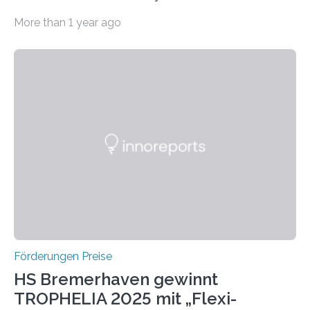
willkommen sind Dieser internationale Preis wurde ins
More than 1 year ago
Leben gerufen, um die bemerkenswertesten
wissenschaftlichen Entdeckungen im biomedizinischen
Bereich auszuzeichnen. Er hat sich einen wachsenden
Ruf als Vorstufe zum Nobelpreis erarbeitet, da er in
einer früheren Ausgabe zwei Autoren auszeichnete, die
später mit dem Nobelpreis für Medizin geehrt wurden.
Die vierte Ausgabe des internationalen Preises der BIAL
Foundation, des BIAL Award in Biomedicine ist in
vollem…
Förderungen Preise
HS Bremerhaven gewinnt
TROPHELIA 2025 mit „Flexi-