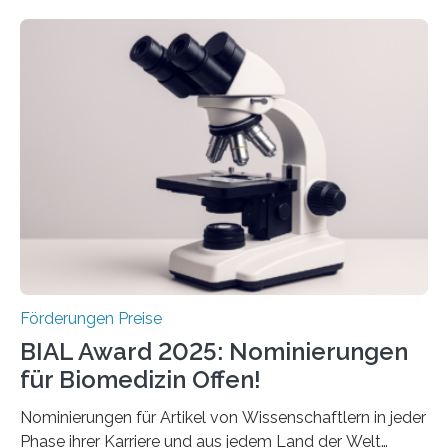
Schlaganfall. Die Hentschel-Stiftung „Kampf dem
Schlaganfall“ mit Sitz in Würzburg fördert die
Schlaganfallforschung, um die Behandlung der
Betroffenen zu verbessern. Dazu schreibt sie auch in
diesem Jahr wieder deutschlandweit den Hentschel-
Preis aus. Er richtet sich gezielt an jüngere
Forscherinnen und Forscher unter 40 Jahren. Geehrt
werden soll eine herausragende Doktorarbeit oder eine
hochrangige wissenschaftliche Publikation zum Thema
Schlaganfall….
Förderungen Preise
BIAL Award 2025: Nominierungen
für Biomedizin Offen!
Nominierungen für Artikel von Wissenschaftlern in jeder
Phase ihrer Karriere und aus jedem Land der Welt